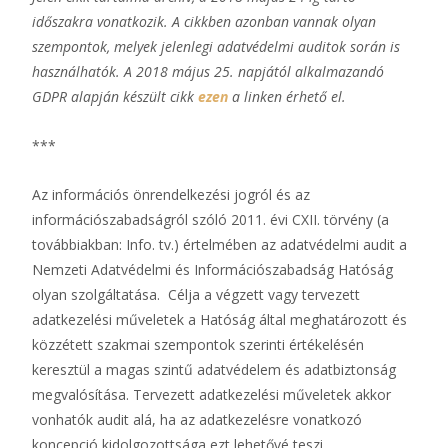
időszakra vonatkozik. A cikkben azonban vannak olyan
szempontok, melyek jelenlegi adatvédelmi auditok során is
használhatók. A 2018 május 25. napjától alkalmazandó
GDPR alapján készült cikk
ezen
a linken érhető el.
***
Az információs önrendelkezési jogról és az
információszabadságról szóló 2011. évi CXII. törvény (a
továbbiakban: Info. tv.) értelmében az adatvédelmi audit a
Nemzeti Adatvédelmi és Információszabadság Hatóság
olyan szolgáltatása. Célja a végzett vagy tervezett
adatkezelési műveletek a Hatóság által meghatározott és
közzétett szakmai szempontok szerinti értékelésén
keresztül a magas szintű adatvédelem és adatbiztonság
megvalósítása. Tervezett adatkezelési műveletek akkor
vonhatók audit alá, ha az adatkezelésre vonatkozó
koncepció kidolgozottsága ezt lehetővé teszi.