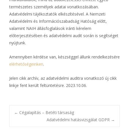
természetes személyek adatai vonatkozásában.
Adatvédelmi tájékoztatók elkészítésével. A Nemzeti
Adatvédelmi és Információszabadság Hatóság előtt,
valamint NAIH állásfoglalások iránti kérelem
előterjesztésében és adatvédelmi audit során is segítséget
nyújtunk.
Amennyiben kérdése van, készséggel állunk rendelkezésére
elérhetőségeinken
.
Jelen cikk archív, az adatvédelmi auditra vonatkozó új cikk
linkje fent került feltüntetésre. 2023.10.06.
Bejegyzésnavigác
←
Cégalapítás – Betéti társaság
Adatvédelmi hatásvizsgálat GDPR
→