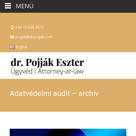
MENÜ
+36 70 638 4272
pojjak@drpojjak.com
English
Adatvédelmi audit – archív