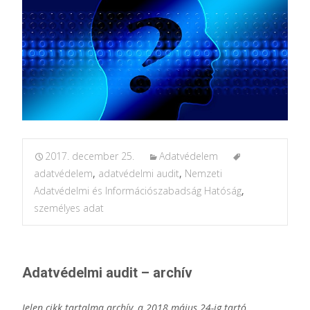
2017. december 25.
Adatvédelem
adatvédelem
,
adatvédelmi audit
,
Nemzeti
Adatvédelmi és Információszabadság Hatóság
,
személyes adat
Adatvédelmi audit – archív
Jelen cikk tartalma archív, a 2018 május 24-ig tartó