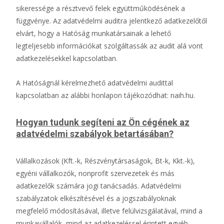
sikeressége a résztvevő felek együttműködésének a
függvénye. Az adatvédelmi auditra jelentkező adatkezelőtől
elvárt, hogy a Hatóság munkatársainak a lehető
legteljesebb információkat szolgáltassák az audit alá vont
adatkezelésekkel kapcsolatban.
A Hatóságnál kérelmezhető adatvédelmi audittal
kapcsolatban az alábbi honlapon tájékozódhat: naih.hu.
Hogyan tudunk segíteni az Ön cégének az
adatvédelmi szabályok betartásában?
Vállalkozások (Kft.-k, Részvénytársaságok, Bt-k, Kkt.-k),
egyéni vállalkozók, nonprofit szervezetek és más
adatkezelők számára jogi tanácsadás. Adatvédelmi
szabályzatok elkészítésével és a jogszabályoknak
megfelelő módosításával, illetve felülvizsgálatával, mind a
munkavállalók, mind az adatkezeléssel érintett egyéb