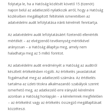
folytatja le, ha a Hatóság közlését követő 15 (tizenöt)
napon belül az adatkezelő nyilatkozik arról, hogy a Hatóság
közlésében megállapított feltételek ismeretében az
adatvédelmi audit lefolytatása iránti kérelmét fenntartja.
Az adatvédelmi audit lefolytatásáért fizetendő ellenérték
mértékét – az elvégzendő tevékenység mértékével
arányosan – a Hatóság állapítja meg, amely nem
haladhatja meg az 5 millió forintot.
Az adatvédelmi audit eredményét a Hatóság az auditról
készített értékelésben rögzíti. Az értékelés javaslatokat
fogalmazhat meg az adatkezelő számára. Az értékelés
tartalma az üzleti titokra alkalmazandó szabályok szerint
ismerhető meg, az adatkezelő erre irányuló kérelmére
azonban a Hatóság honlapján – a kérelemnek megfelelően
– az értékelést vagy az értékelés összegző megállapításait
közzéteszi.