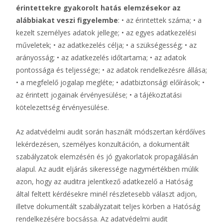
érintettekre gyakorolt hatás elemzésekor az
alábbiakat veszi figyelembe
: • az érintettek száma; • a
kezelt személyes adatok jellege; • az egyes adatkezelési
műveletek; • az adatkezelés célja; • a szükségesség; • az
arányosság; • az adatkezelés időtartama; • az adatok
pontossága és teljessége; • az adatok rendelkezésre állása;
• a megfelelő jogalap megléte; • adatbiztonsági előírások; •
az érintett jogainak érvényesülése; • a tájékoztatási
kötelezettség érvényesülése.
Az adatvédelmi audit során használt módszertan kérdőíves
lekérdezésen, személyes konzultáción, a dokumentált
szabályzatok elemzésén és jó gyakorlatok propagálásán
alapul. Az audit eljárás sikeressége nagymértékben múlik
azon, hogy az auditra jelentkező adatkezelő a Hatóság
által feltett kérdésekre minél részletesebb választ adjon,
illetve dokumentált szabályzatait teljes körben a Hatóság
rendelkezésére bocsássa. Az adatvédelmi audit