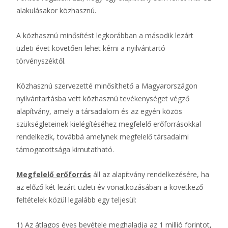
alakulásakor közhasznú.
A közhasznú minősítést legkorábban a második lezárt
üzleti évet követően lehet kérni a nyilvántartó
törvényszéktől.
Közhasznú szervezetté minősíthető a Magyarországon
nyilvántartásba vett közhasznú tevékenységet végző
alapítvány, amely a társadalom és az egyén közös
szükségleteinek kielégítéséhez megfelelő erőforrásokkal
rendelkezik, továbbá amelynek megfelelő társadalmi
támogatottsága kimutatható.
Megfelelő erőforrás
áll az alapítvány rendelkezésére, ha
az előző két lezárt üzleti év vonatkozásában a következő
feltételek közül legalább egy teljesül:
1) Az átlagos éves bevétele meghaladja az 1 millió forintot,