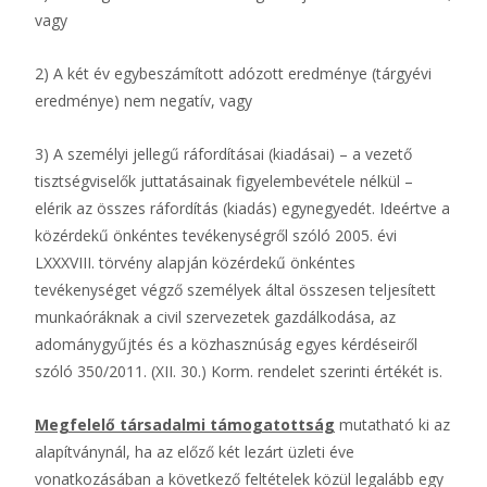
vagy
2) A két év egybeszámított adózott eredménye (tárgyévi
eredménye) nem negatív, vagy
3) A személyi jellegű ráfordításai (kiadásai) – a vezető
tisztségviselők juttatásainak figyelembevétele nélkül –
elérik az összes ráfordítás (kiadás) egynegyedét. Ideértve a
közérdekű önkéntes tevékenységről szóló 2005. évi
LXXXVIII. törvény alapján közérdekű önkéntes
tevékenységet végző személyek által összesen teljesített
munkaóráknak a civil szervezetek gazdálkodása, az
adománygyűjtés és a közhasznúság egyes kérdéseiről
szóló 350/2011. (XII. 30.) Korm. rendelet szerinti értékét is.
Megfelelő társadalmi támogatottság
mutatható ki az
alapítványnál, ha az előző két lezárt üzleti éve
vonatkozásában a következő feltételek közül legalább egy