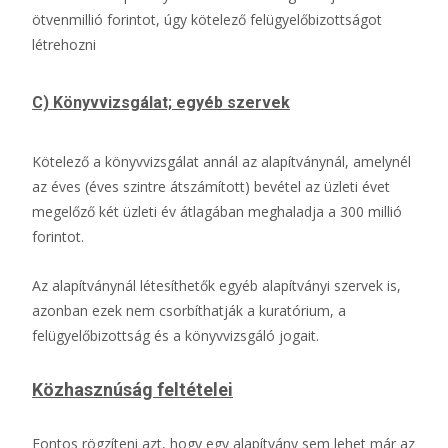
ötvenmillió forintot, úgy kötelező felügyelőbizottságot
létrehozni
C) Könyvvizsgálat; egyéb szervek
Kötelező a könyvvizsgálat annál az alapítványnál, amelynél
az éves (éves szintre átszámított) bevétel az üzleti évet
megelőző két üzleti év átlagában meghaladja a 300 millió
forintot.
Az alapítványnál létesíthetők egyéb alapítványi szervek is,
azonban ezek nem csorbíthatják a kuratórium, a
felügyelőbizottság és a könyvvizsgáló jogait.
Közhasznúság feltételei
Fontos rögzíteni azt, hogy egy alapítvány sem lehet már az