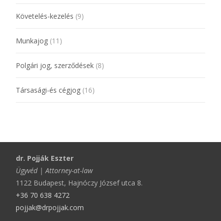
Követelés-kezelés
(9)
Munkajog
(11)
Polgári jog, szerződések
(8)
Társasági-és cégjog
(16)
dr. Pojják Eszter
Ügyvéd | Attorney-at-law
1122 Budapest, Hajnóczy József utca 8.
+36 70 638 4272
pojjak@drpojjak.com