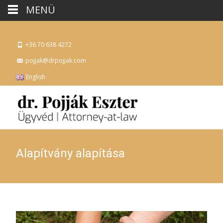
MENÜ
+36 70 638 4272
pojjak@drpojjak.com
English
Alapítvány alapítása