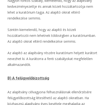
Nagyon fontos szabály, kiemelendő, hogy az alapítvány
kedvezményezettje és annak közeli hozzátartozója nem
lehet a kuratórium tagja. Az alapító okirat eltérő
rendelkezése semmis.
Szintén kiemelendő, hogy az alapító és közeli
hozzátartozói nem lehetnek többségben a kuratóriumban.
Az alapító okirat eltérő rendelkezése semmis.
Az alapító az alapítvány részére kuratórium helyett kurátort
nevezhet ki. A kurátorra a fenti szabályokat megfelelően
alkalmazandók.
B) A felügyelőbizottság
Az alapítvány célvagyona felhasználásnak ellenőrzésére
felügyelőbizottság létesíthető az alapító okiratban. Ha
közhasznú alapítvány éves bevétele meghaladja az