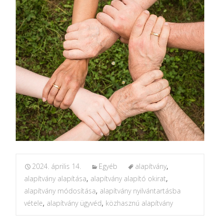
2024. április 14.
Egyéb
alapítvány
,
alapítvány alapítása
,
alapítvány alapító okirat
,
alapítvány módosítása
,
alapítvány nyilvántartásba
vétele
,
alapítvány ügyvéd
,
közhasznú alapítvány