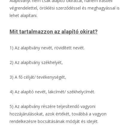
Alapítványt nem csak alapító okirattal, hanem írásbeli
végrendelettel, öröklési szerződéssel és meghagyással is
lehet alapítani.
Mit tartalmazzon az alapító okirat?
1) Az alapítvány nevét, rövidített nevét.
2) Az alapítvány székhelyét,
3) A fő célját/ tevékenységét,
4) Az alapító nevét, lakcímét/ székhelycímét.
5) Az alapítvány részére teljesítendő vagyoni
hozzájárulásokat, azok értékét, továbbá a vagyon
rendelkezésre bocsátásának módját és idejét.