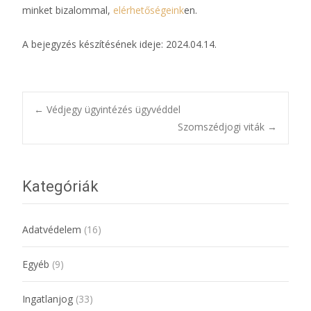
minket bizalommal,
elérhetőségeink
en.
A bejegyzés készítésének ideje: 2024.04.14.
Bejegyzésnavigác
←
Védjegy ügyintézés ügyvéddel
Szomszédjogi viták
→
Kategóriák
Adatvédelem
(16)
Egyéb
(9)
Ingatlanjog
(33)