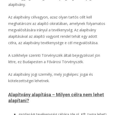
alapítvány.
Az alapítvány célvagyon, azaz olyan tartós célt kell
meghatározni az alapító okiratában, amelynek folyamatos
megvalósítására irányul a tevékenység. Az alapítvány
alapításával az alapító vagyont rendel tehát egy adott
célra, az alapítvány tevékenysége e cél megvalósítása.
A székhelye szerinti Törvényszék általi bejegyzéssel jön
létre, ez Budapesten a Fővárosi Törvényszék.
Az alapítvány jogi személy, mely jogképes: jogai és
kötelezettségei lehetnek.
Alapítvány alapítása – Milyen célra nem lehet
alapítani?
gazdasági tevékenység céljára (de pl. Kft. tagja lehet)