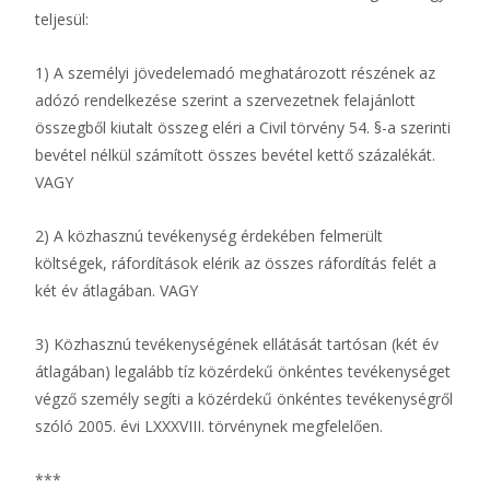
teljesül:
1) A személyi jövedelemadó meghatározott részének az
adózó rendelkezése szerint a szervezetnek felajánlott
összegből kiutalt összeg eléri a Civil törvény 54. §-a szerinti
bevétel nélkül számított összes bevétel kettő százalékát.
VAGY
2) A közhasznú tevékenység érdekében felmerült
költségek, ráfordítások elérik az összes ráfordítás felét a
két év átlagában. VAGY
3) Közhasznú tevékenységének ellátását tartósan (két év
átlagában) legalább tíz közérdekű önkéntes tevékenységet
végző személy segíti a közérdekű önkéntes tevékenységről
szóló 2005. évi LXXXVIII. törvénynek megfelelően.
***