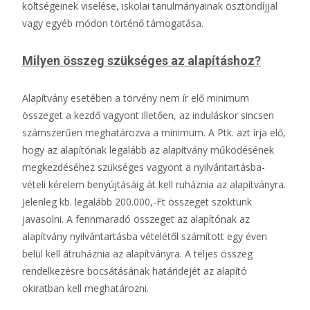
költségeinek viselése, iskolai tanulmányainak ösztöndíjjal
vagy egyéb módon történő támogatása.
Milyen összeg szükséges az alapításhoz?
Alapítvány esetében a törvény nem ír elő minimum
összeget a kezdő vagyont illetően, az induláskor sincsen
számszerűen meghatározva a minimum. A Ptk. azt írja elő,
hogy az alapítónak legalább az alapítvány működésének
megkezdéséhez szükséges vagyont a nyilvántartásba-
vételi kérelem benyújtásáig át kell ruháznia az alapítványra.
Jelenleg kb. legalább 200.000,-Ft összeget szoktunk
javasolni. A fennmaradó összeget az alapítónak az
alapítvány nyilvántartásba vételétől számított egy éven
belül kell átruháznia az alapítványra. A teljes összeg
rendelkezésre bocsátásának határidejét az alapító
okiratban kell meghatározni.