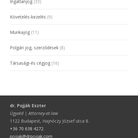
Ingatlanjog
(33)
Követelés-kezelés
(9)
Munkajog
(11)
Polgári jog, szerződések
(8)
Társasági-és cégjog
(16)
dr. Pojják Eszter
Ügyvéd | Attorney-at-law
1122 Budapest, Hajnóczy József utca 8.
+36 70 638 4272
pojjak@drpojjak.com