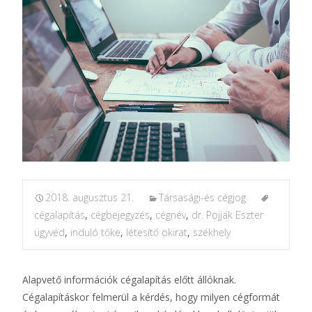
2018. augusztus 21.
Társasági-és cégjog
cégalapítás
,
cégbejegyzés
,
cégnév
,
dr. Pojják Eszter
ügyvéd
,
induló tőke
,
létesítő okirat
,
székhely
Alapvető információk cégalapítás előtt állóknak.
Cégalapításkor felmerül a kérdés, hogy milyen cégformát