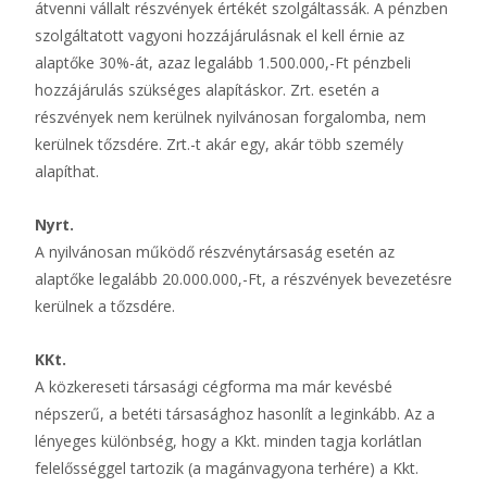
átvenni vállalt részvények értékét szolgáltassák. A pénzben
szolgáltatott vagyoni hozzájárulásnak el kell érnie az
alaptőke 30%-át, azaz legalább 1.500.000,-Ft pénzbeli
hozzájárulás szükséges alapításkor. Zrt. esetén a
részvények nem kerülnek nyilvánosan forgalomba, nem
kerülnek tőzsdére. Zrt.-t akár egy, akár több személy
alapíthat.
Nyrt.
A nyilvánosan működő részvénytársaság esetén az
alaptőke legalább 20.000.000,-Ft, a részvények bevezetésre
kerülnek a tőzsdére.
KKt.
A közkereseti társasági cégforma ma már kevésbé
népszerű, a betéti társasághoz hasonlít a leginkább. Az a
lényeges különbség, hogy a Kkt. minden tagja korlátlan
felelősséggel tartozik (a magánvagyona terhére) a Kkt.