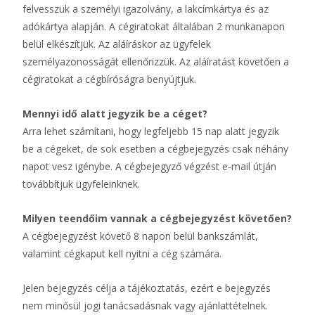
felvesszük a személyi igazolvány, a lakcímkártya és az
adókártya alapján. A cégiratokat általában 2 munkanapon
belül elkészítjük. Az aláíráskor az ügyfelek
személyazonosságát ellenőrizzük. Az aláíratást követően a
cégiratokat a cégbíróságra benyújtjuk.
Mennyi idő alatt jegyzik be a céget?
Arra lehet számítani, hogy legfeljebb 15 nap alatt jegyzik
be a cégeket, de sok esetben a cégbejegyzés csak néhány
napot vesz igénybe. A cégbejegyző végzést e-mail útján
továbbítjuk ügyfeleinknek.
Milyen teendőim vannak a cégbejegyzést követően?
A cégbejegyzést követő 8 napon belül bankszámlát,
valamint cégkaput kell nyitni a cég számára.
Jelen bejegyzés célja a tájékoztatás, ezért e bejegyzés
nem minősül jogi tanácsadásnak vagy ajánlattételnek.