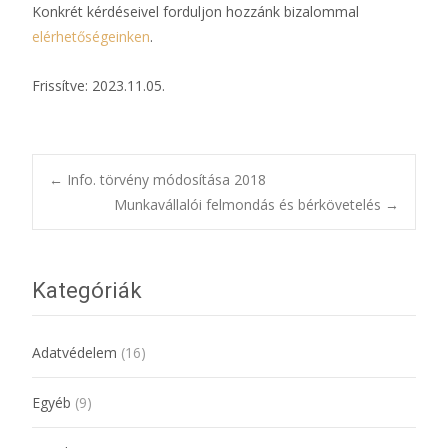
Konkrét kérdéseivel forduljon hozzánk bizalommal
elérhetőségeinken
.
Frissítve: 2023.11.05.
Bejegyzésnavigác
←
Info. törvény módosítása 2018
Munkavállalói felmondás és bérkövetelés
→
Kategóriák
Adatvédelem
(16)
Egyéb
(9)