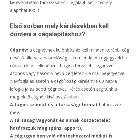
kiegyenlítetlen tartozásaiért. Legalább két személy
alapíthat Kkt.-t.
Első sorban mely kérdésekben kell
dönteni a cégalapításhoz?
Cégnév:
a cégnévnek különböznie kell minden korábbi cég
nevétől, illetve a hasonlóság is kerülendő. A cegjegyzek.hu
oldalon lehet ellenőrizni, hogy a tervezett cégnévvel
azonos vagy hasonló nevű cég létezik-e már bejegyezve.
Névfoglalás esetén a cégbíróság kérelemre 60 napra
lefoglalja az adott cégnevet. Kérés esetén segítünk a
megfelelő cégnév kiválasztásában.
A tagok számát és a társasági formát
határozzuk
meg.
A társaság
vagyonát és annak összetételét
határozzuk meg (pénz, apport).
A cég ügyeiben való
döntéshozatal módját
is