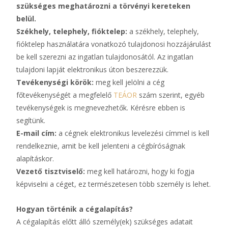
szükséges meghatározni a törvényi kereteken
belül.
Székhely, telephely, fióktelep:
a székhely, telephely,
fióktelep használatára vonatkozó tulajdonosi hozzájárulást
be kell szerezni az ingatlan tulajdonosától. Az ingatlan
tulajdoni lapját elektronikus úton beszerezzük.
Tevékenységi körök:
meg kell jelölni a cég
főtevékenységét a megfelelő
TEÁOR
szám szerint, egyéb
tevékenységek is megnevezhetők. Kérésre ebben is
segítünk.
E-mail cím:
a cégnek elektronikus levelezési címmel is kell
rendelkeznie, amit be kell jelenteni a cégbíróságnak
alapításkor.
Vezető tisztviselő:
meg kell határozni, hogy ki fogja
képviselni a céget, ez természetesen több személy is lehet.
Hogyan történik a cégalapítás?
A cégalapítás előtt álló személy(ek) szükséges adatait