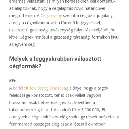
érdemes választani és milyen kérdésekben kell dönteniük
az alapítóknak, hogy a cégalapítás rövid határidővel
megtörténjen. A
Cégtörvény
szerint a cég az a jogalany,
amely a cégnyilvántartásba történő bejegyzéssel,
üzletszerű gazdasági tevékenység folytatása céljából jön
létre. Cégnek minősül a gazdasági társasági formákon kívül
az egyéni cég.
Melyek a leggyakrabban választott
cégformák?
Kft.
A
korlátolt felelősségű társaság
előnye, hogy a tagok
felelőssége korlátozott, tehát csak vállalt vagyoni
hozzájárulásuk befizetéséig és ezt követően a
tulajdonrészükig terjed. Az induló tőke 3.000.000,-Ft,
amelynek a cégalapításkor elég csak egy részét befizetni, a
fennmaradó összeget elég csak a létesítő okiratban