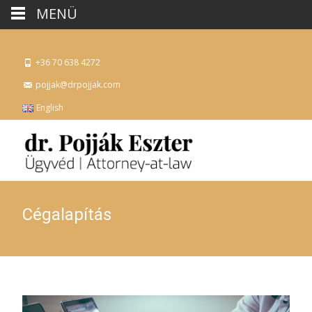
MENÜ
+36 70 638 4272
pojjak@drpojjak.com
English
Cégalapítás