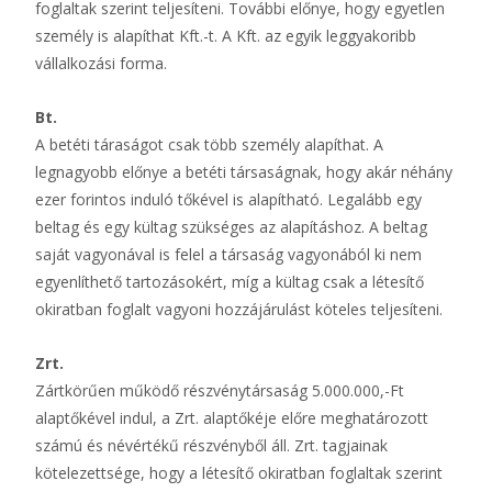
foglaltak szerint teljesíteni. További előnye, hogy egyetlen
személy is alapíthat Kft.-t. A Kft. az egyik leggyakoribb
vállalkozási forma.
Bt.
A betéti táraságot csak több személy alapíthat. A
legnagyobb előnye a betéti társaságnak, hogy akár néhány
ezer forintos induló tőkével is alapítható. Legalább egy
beltag és egy kültag szükséges az alapításhoz. A beltag
saját vagyonával is felel a társaság vagyonából ki nem
egyenlíthető tartozásokért, míg a kültag csak a létesítő
okiratban foglalt vagyoni hozzájárulást köteles teljesíteni.
Zrt.
Zártkörűen működő részvénytársaság 5.000.000,-Ft
alaptőkével indul, a Zrt. alaptőkéje előre meghatározott
számú és névértékű részvényből áll. Zrt. tagjainak
kötelezettsége, hogy a létesítő okiratban foglaltak szerint