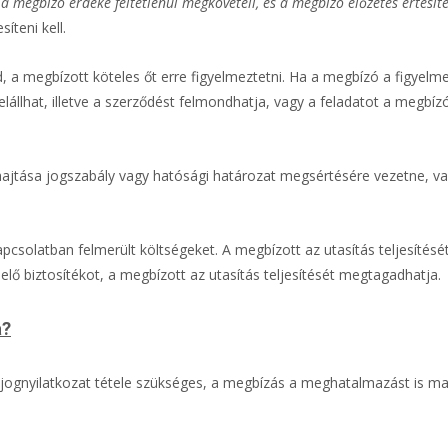
t a megbízó érdeke feltétlenül megköveteli, és a megbízó előzetes értesí
íteni kell.
, a megbízott köteles őt erre figyelmeztetni. Ha a megbízó a figyelm
elállhat, illetve a szerződést felmondhatja, vagy a feladatot a megbízó
rehajtása jogszabály vagy hatósági határozat megsértésére vezetne, v
apcsolatban felmerült költségeket. A megbízott az utasítás teljesítésé
ő biztosítékot, a megbízott az utasítás teljesítését megtagadhatja.
a?
 jognyilatkozat tétele szükséges, a megbízás a meghatalmazást is m