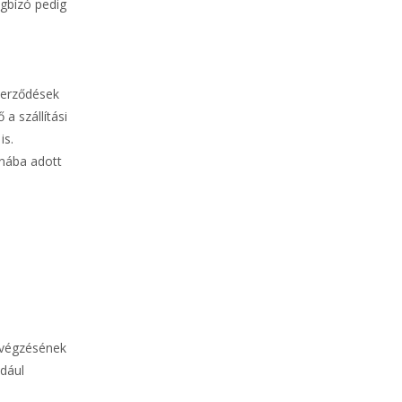
gbízó pedig
zerződések
a szállítási
is.
onába adott
elvégzésének
ldául