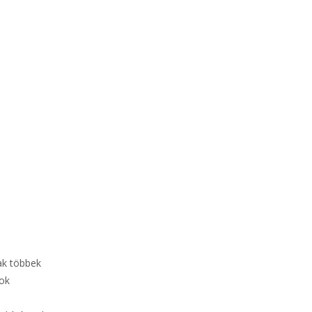
nak többek
sok