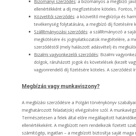
Bizományi szerződés
: a bizományos a megbízó javá
ellenértékként a díj megfizetésére köteles. Fontos,
Közvetítői szerződés
: a közvetítő megbízója és ha
tevékenység folytatására, a megbízó díj fizetésére kö
Szállítmányozási szerződés
: a szállítmányozó a sa
megkötésére és jognyilatkozatok megtételére, a meg
szerződéstől (mely halászott adásvétel) és megkülön
Bizalmi vagyonkezelői szerződés
: Bizalmi vagyonke
dolgok, ráruházott jogok és követelések (kezelt va
vagyonrendelő díj fizetésére köteles. A szerződést írá
Megbízás vagy munkaviszony?
A megbízási szerződésre a Polgári törvénykönyv szabályai
meghatározott feladat(ok) elvégzésére szól. A munkavégz
Természetesen a felek által előre megállapított határidőket
ellenértékeként. A megbízott nem rendelkezik fizetett sz
számítógép, ingatlan – a megbízott biztosítja saját maga 