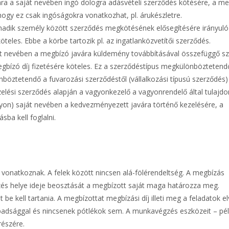
ra a saját nevében ingó dologra adásvételi szerződés kötésére, a me
 hogy ez csak ingóságokra vonatkozhat, pl. árukészletre.
rmadik személy között szerződés megkötésének elősegítésére irányuló
teles. Ebbe a körbe tartozik pl. az ingatlanközvetítői szerződés.
ját nevében a megbízó javára küldemény továbbításával összefüggő s
bízó díj fizetésére köteles. Ez a szerződéstípus megkülönböztetendő 
böztetendő a fuvarozási szerződéstől (vállalkozási típusú szerződés) 
zelési szerződés alapján a vagyonkezelő a vagyonrendelő által tulajd
gyon) saját nevében a kedvezményezett javára történő kezelésére, a
sba kell foglalni.
 vonatkoznak. A felek között nincsen alá-fölérendeltség. A megbízás
és helye ideje beosztását a megbízott saját maga határozza meg.
 be kell tartania. A megbízottat megbízási díj illeti meg a feladatok 
abadsággal és nincsenek pótlékok sem. A munkavégzés eszközeit – pé
részére.