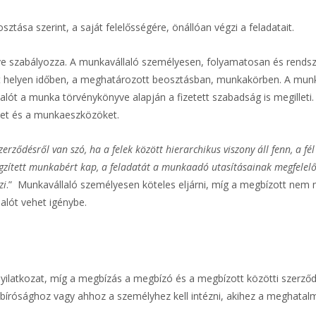
tása szerint, a saját felelősségére, önállóan végzi a feladatait.
szabályozza. A munkavállaló személyesen, folyamatosan és rendsze
t helyen időben, a meghatározott beosztásban, munkakörben. A munk
alót a munka törvénykönyve alapján a fizetett szabadság is megilleti.
yet és a munkaeszközöket.
rződésről van szó, ha a felek között hierarchikus viszony áll fenn, a fél
zített munkabért kap, a feladatát a munkaadó utasításainak megfelelő
zi
.” Munkavállaló személyesen köteles eljárni, míg a megbízott nem
alót vehet igénybe.
nyilatkozat, míg a megbízás a megbízó és a megbízott közötti szerződ
bírósághoz vagy ahhoz a személyhez kell intézni, akihez a meghatal