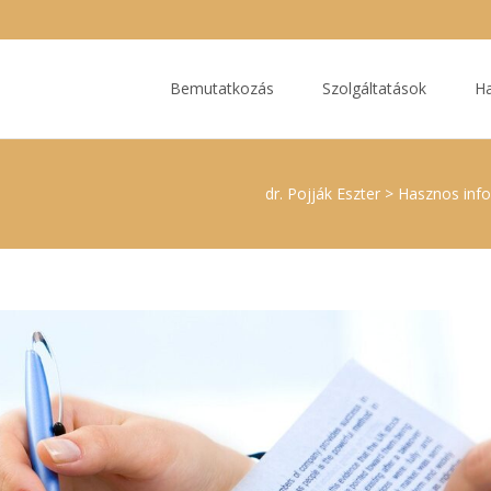
Ugrás
a
Bemutatkozás
Szolgáltatások
Ha
tartalomhoz
dr. Pojják Eszter
>
Hasznos inf