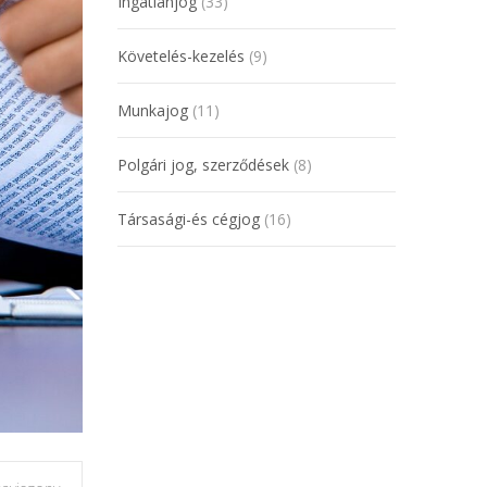
Ingatlanjog
(33)
Követelés-kezelés
(9)
Munkajog
(11)
Polgári jog, szerződések
(8)
Társasági-és cégjog
(16)