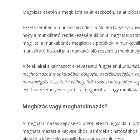
Megbízás esetén a megbízott saját eszközén, saját időbeosz
Ezzel szemben a munkaszerződést a Munka törvénykönyve 
hogy a munkáltató rendelkezésére álljon a meghatározot
megilleti a munkabér és megilletik a pótlékok. A munkaváll
munkáltató biztosítja a munkavállaló részére a munkahel
A felek által alkalmazott elnevezéstől függetlenül „
munkasze
meghatározott munkaidőben dolgozik, a tevékenységéért rög
munkavégzés részleteire is (hely, idő, eszköz) kiterjedően vég
esetben személyesen jár el, almegbízottat vagy munkaváll
Megbízás vagy meghatalmazás?
A meghatalmazás képviseleti jogot létesítő egyoldalú jog
meghatalmazást a képviselőhöz, az érdekelt hatósághoz, 
alapján a képviselő jognyilatkozatot jogosult tenni.