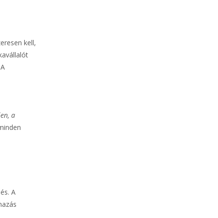
resen kell,
avállalót
 A
en, a
 minden
és. A
mazás