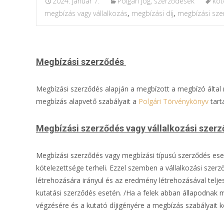
2024. január 7.
Polgári jog, szerződések
köt
megbízás vagy vállalkozás
,
megbízási díj
,
megbízási sze
Megbízási szerződés
Megbízási szerződés alapján a megbízott a megbízó által r
megbízás alapvető szabályait a
Polgári Törvénykönyv
tart
Megbízási szerződés vagy vállalkozási szer
Megbízási szerződés vagy megbízási típusú szerződés eseté
kötelezettsége terheli. Ezzel szemben a vállalkozási szer
létrehozására irányul és az eredmény létrehozásával teljesí
kutatási szerződés esetén. /Ha a felek abban állapodnak m
végzésére és a kutató díjigényére a megbízás szabályait ke