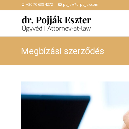
+36 70 638 4272
pojjak@drpojjak.com
Megbízási szerződés