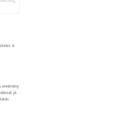
aviszony
,
öteles. A
dés eredmény
dással, pl.
utatás