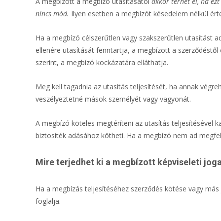
A megbízott a megbízó utasításától
akkor térhet el, ha ez
nincs mód.
Ilyen esetben a megbízót késedelem nélkül értes
Ha a megbízó célszerűtlen vagy szakszerűtlen utasítást ad
ellenére utasítását fenntartja, a megbízott a szerződéstől 
szerint, a megbízó kockázatára elláthatja.
Meg kell tagadnia az utasítás teljesítését, ha annak vég
veszélyeztetné mások személyét vagy vagyonát.
A megbízó köteles megtéríteni az utasítás teljesítésével k
biztosíték adásához kötheti. Ha a megbízó nem ad megfelel
Mire terjedhet ki a megbízott képviseleti jog
Ha a megbízás teljesítéséhez szerződés kötése vagy más
foglalja.