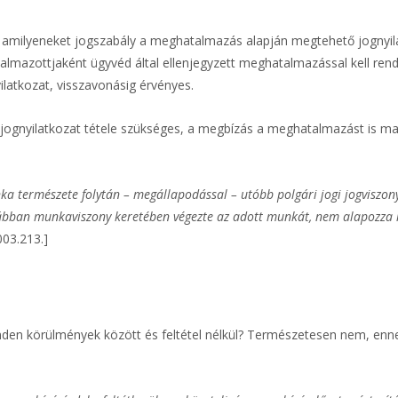
amilyeneket jogszabály a meghatalmazás alapján megtehető jognyil
atalmazottjaként ügyvéd által ellenjegyzett meghatalmazással kell ren
atkozat, visszavonásig érvényes.
 jognyilatkozat tétele szükséges, a megbízás a meghatalmazást is m
 természete folytán – megállapodással – utóbb polgári jogi jogviszony
orábban munkaviszony keretében végezte az adott munkát, nem alapozza
003.213.]
inden körülmények között és feltétel nélkül? Természetesen nem, en