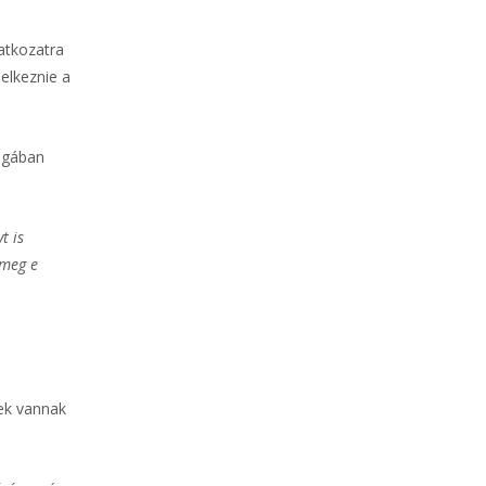
atkozatra
delkeznie a
agában
t is
 meg e
nek vannak