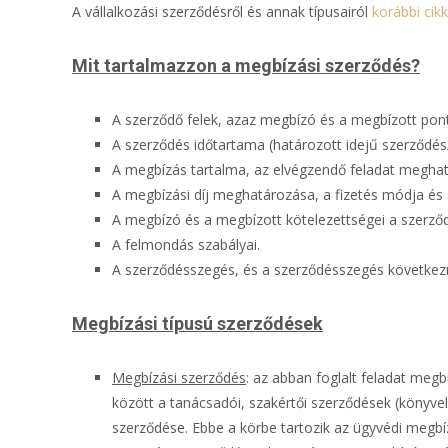
A vállalkozási szerződésről és annak típusairól
korábbi cik
Mit tartalmazzon a megbízási szerződés?
A szerződő felek, azaz megbízó és a megbízott pon
A szerződés időtartama (határozott idejű szerződés/
A megbízás tartalma, az elvégzendő feladat megha
A megbízási díj meghatározása, a fizetés módja és a
A megbízó és a megbízott kötelezettségei a szerződ
A felmondás szabályai.
A szerződésszegés, és a szerződésszegés következ
Megbízási típusú szerződések
Megbízási szerződés
: az abban foglalt feladat megb
között a tanácsadói, szakértői szerződések (könyve
szerződése. Ebbe a körbe tartozik az ügyvédi megbíz