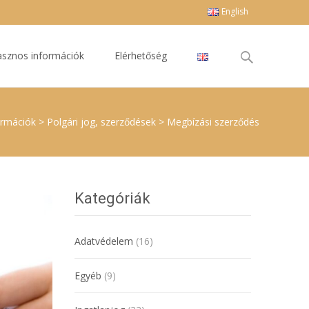
English
Keresés
sznos információk
Elérhetőség
erre:
ormációk
>
Polgári jog, szerződések
>
Megbízási szerződés
Kategóriák
Adatvédelem
(16)
Egyéb
(9)