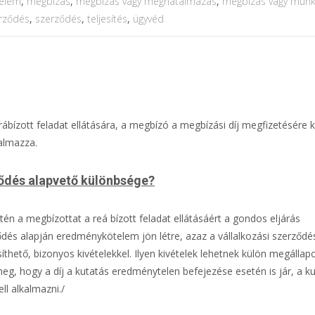
elem
,
megbízás
,
megbízás vagy meghatalmazás
,
megbízás vagy munk
rződés
,
szerződés
,
teljesítés
,
ügyvéd
ábízott feladat ellátására, a megbízó a megbízási díj megfizetésére k
almazza.
ződés alapvető különbsége?
n a megbízottat a reá bízott feladat ellátásáért a gondos eljárás
ződés alapján eredménykötelem jön létre, azaz a vállalkozási szerző
thető, bizonyos kivételekkel. Ilyen kivételek lehetnek külön megállapo
eg, hogy a díj a kutatás eredménytelen befejezése esetén is jár, a k
ll alkalmazni./