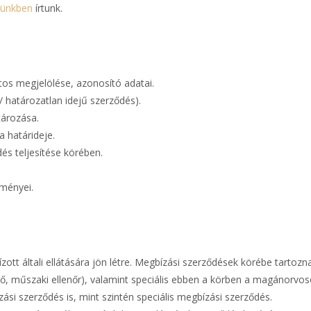
künkben
írtunk.
tos megjelölése, azonosító adatai.
 határozatlan idejű szerződés).
tározása.
 határideje.
és teljesítése körében.
ményei.
ízott általi ellátására jön létre. Megbízási szerződések körébe tartoz
lő, műszaki ellenőr), valamint speciális ebben a körben a magánorvo
ási szerződés is, mint szintén speciális megbízási szerződés.