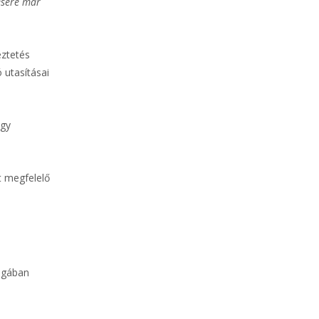
tésére már
eztetés
 utasításai
agy
t megfelelő
agában