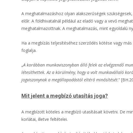
A meghatalmazáshoz olyan alakszerűségek szükségesek, 
előír. A földhivatalnál például az eladó vagy a vevő megh
meghatalmazottnak. A meghatalmazás, mint egyoldalú nyil
Ha a megbízás teljesítéséhez szerződés kötése vagy más
foglalja.
„
A korábban munkaviszonyban álló felek az elvégzendő munka
létesíthettek. Az a körülmény, hogy a volt munkavállaló k
jogviszonynak a megállapodástól eltérő minősítését
.” [BH.2
Mit jelent a megbízó utasítás joga?
A megbízott köteles a megbízó utasításait követni. De m
korlátai, illetve feltételei.