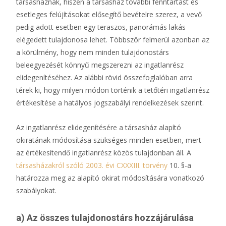
társasháznak, hiszen a társasház további fenntartást és
esetleges felújításokat elősegítő bevételre szerez, a vevő
pedig adott esetben egy teraszos, panorámás lakás
elégedett tulajdonosa lehet. Többször felmerül azonban az
a körülmény, hogy nem minden tulajdonostárs
beleegyezését könnyű megszerezni az ingatlanrész
elidegenítéséhez. Az alábbi rövid összefoglalóban arra
térek ki, hogy milyen módon történik a tetőtéri ingatlanrész
értékesítése a hatályos jogszabályi rendelkezések szerint.
Az ingatlanrész elidegenítésére a társasház alapító
okiratának módosítása szükséges minden esetben, mert
az értékesítendő ingatlanrész közös tulajdonban áll. A
társasházakról szóló 2003. évi CXXXIII. törvény
10. §-a
határozza meg az alapító okirat módosítására vonatkozó
szabályokat.
a) Az összes tulajdonostárs hozzájárulása