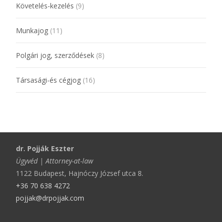
Követelés-kezelés
(9)
Munkajog
(11)
Polgári jog, szerződések
(8)
Társasági-és cégjog
(16)
dr. Pojják Eszter
Ügyvéd | Attorney-at-law
1122 Budapest, Hajnóczy József utca 8.
+36 70 638 4272
pojjak@drpojjak.com