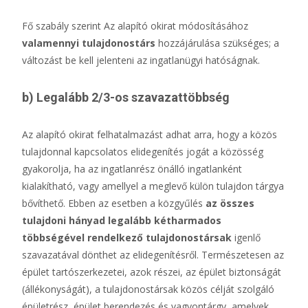
Fő szabály szerint Az alapító okirat módosításához
valamennyi tulajdonostárs
hozzájárulása szükséges; a
változást be kell jelenteni az ingatlanügyi hatóságnak.
b) Legalább 2/3-os szavazattöbbség
Az alapító okirat felhatalmazást adhat arra, hogy a közös
tulajdonnal kapcsolatos elidegenítés jogát a közösség
gyakorolja, ha az ingatlanrész önálló ingatlanként
kialakítható, vagy amellyel a meglevő külön tulajdon tárgya
bővíthető. Ebben az esetben a közgyűlés
az összes
tulajdoni hányad legalább kétharmados
többségével rendelkező tulajdonostársak
igenlő
szavazatával dönthet az elidegenítésről. Természetesen az
épület tartószerkezetei, azok részei, az épület biztonságát
(állékonyságát), a tulajdonostársak közös célját szolgáló
épületrész, épület berendezés és vagyontárgy, amelyek