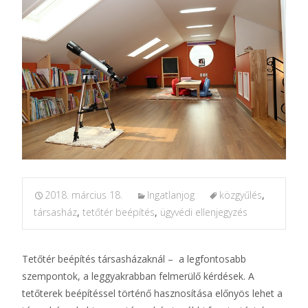
2018. március 18.
Ingatlanjog
közgyűlés
,
társasház
,
tetőtér beépítés
,
ügyvédi ellenjegyzés
Tetőtér beépítés társasházaknál – a legfontosabb
szempontok, a leggyakrabban felmerülő kérdések. A
tetőterek beépítéssel történő hasznosítása előnyös lehet a