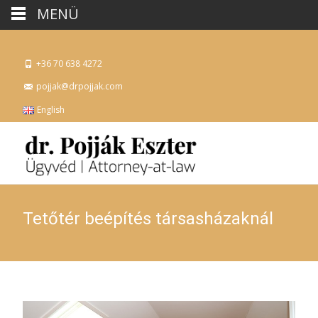
MENÜ
+36 70 638 4272
pojjak@drpojjak.com
English
Tetőtér beépítés társasházaknál