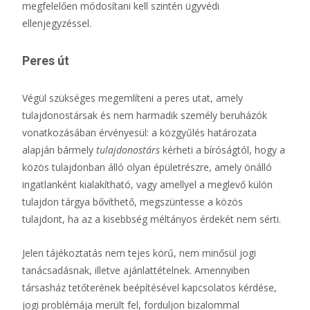
megfelelően módosítani kell szintén ügyvédi
ellenjegyzéssel.
Peres út
Végül szükséges megemlíteni a peres utat, amely
tulajdonostársak és nem harmadik személy beruházók
vonatkozásában érvényesül: a közgyűlés határozata
alapján bármely
tulajdonostárs
kérheti a bíróságtól, hogy a
közös tulajdonban álló olyan épületrészre, amely önálló
ingatlanként kialakítható, vagy amellyel a meglevő külön
tulajdon tárgya bővíthető, megszüntesse a közös
tulajdont, ha az a kisebbség méltányos érdekét nem sérti.
Jelen tájékoztatás nem tejes körű, nem minősül jogi
tanácsadásnak, illetve ajánlattételnek. Amennyiben
társasház tetőterének beépítésével kapcsolatos kérdése,
jogi problémája merült fel, forduljon bizalommal