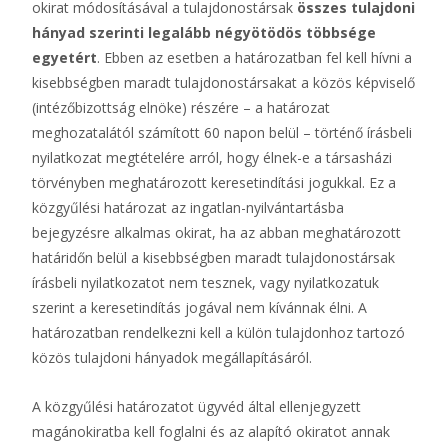
okirat módosításával a tulajdonostársak
összes tulajdoni
hányad szerinti legalább négyötödös többsége
egyetért
. Ebben az esetben a határozatban fel kell hívni a
kisebbségben maradt tulajdonostársakat a közös képviselő
(intézőbizottság elnöke) részére – a határozat
meghozatalától számított 60 napon belül – történő írásbeli
nyilatkozat megtételére arról, hogy élnek-e a társasházi
törvényben meghatározott keresetindítási jogukkal. Ez a
közgyűlési határozat az ingatlan-nyilvántartásba
bejegyzésre alkalmas okirat, ha az abban meghatározott
határidőn belül a kisebbségben maradt tulajdonostársak
írásbeli nyilatkozatot nem tesznek, vagy nyilatkozatuk
szerint a keresetindítás jogával nem kívánnak élni. A
határozatban rendelkezni kell a külön tulajdonhoz tartozó
közös tulajdoni hányadok megállapításáról.
A közgyűlési határozatot ügyvéd által ellenjegyzett
magánokiratba kell foglalni és az alapító okiratot annak