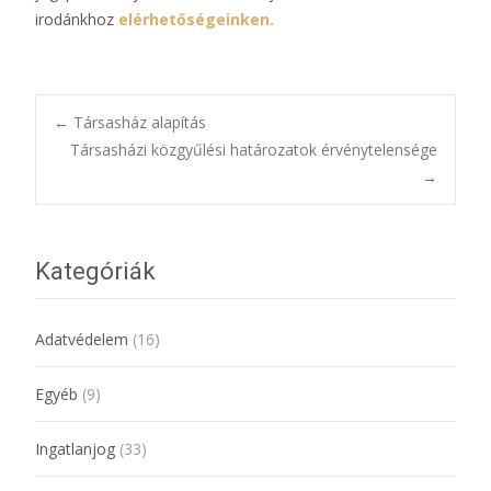
irodánkhoz
elérhetőségeinken.
Bejegyzésnavigác
←
Társasház alapítás
Társasházi közgyűlési határozatok érvénytelensége
→
Kategóriák
Adatvédelem
(16)
Egyéb
(9)
Ingatlanjog
(33)