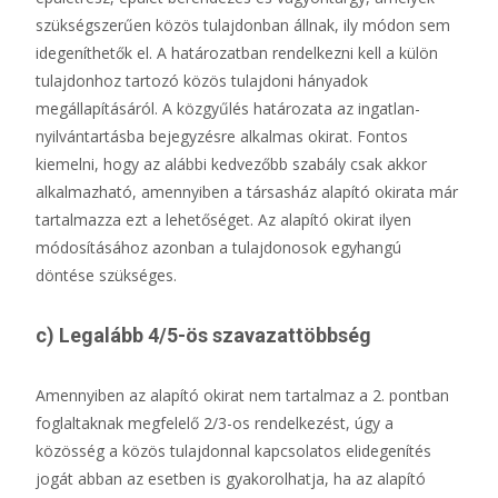
szükségszerűen közös tulajdonban állnak, ily módon sem
idegeníthetők el. A határozatban rendelkezni kell a külön
tulajdonhoz tartozó közös tulajdoni hányadok
megállapításáról. A közgyűlés határozata az ingatlan-
nyilvántartásba bejegyzésre alkalmas okirat. Fontos
kiemelni, hogy az alábbi kedvezőbb szabály csak akkor
alkalmazható, amennyiben a társasház alapító okirata már
tartalmazza ezt a lehetőséget. Az alapító okirat ilyen
módosításához azonban a tulajdonosok egyhangú
döntése szükséges.
c) Legalább 4/5-ös szavazattöbbség
Amennyiben az alapító okirat nem tartalmaz a 2. pontban
foglaltaknak megfelelő 2/3-os rendelkezést, úgy a
közösség a közös tulajdonnal kapcsolatos elidegenítés
jogát abban az esetben is gyakorolhatja, ha az alapító