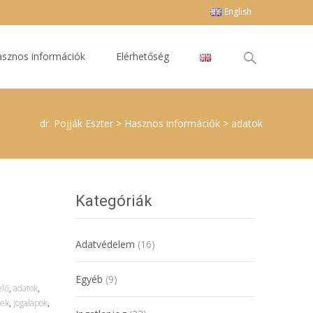
English
Keresés
sznos információk
Elérhetőség
erre:
dr. Pojják Eszter
>
Hasznos információk
>
adatok
Kategóriák
Adatvédelem
(16)
Egyéb
(9)
elő
,
adatok
,
sek
,
jogalapok
,