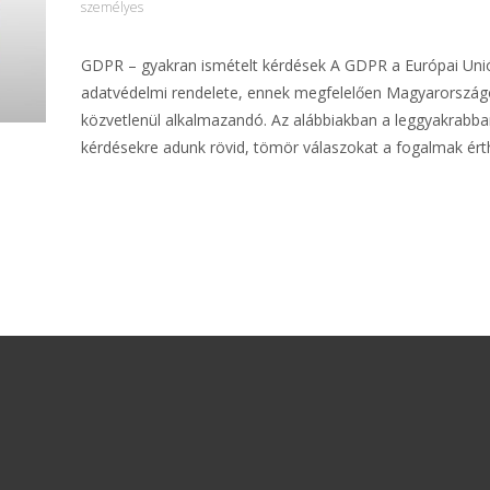
személyes
GDPR – gyakran ismételt kérdések A GDPR a Európai Unió
adatvédelmi rendelete, ennek megfelelően Magyarország
közvetlenül alkalmazandó. Az alábbiakban a leggyakrabba
kérdésekre adunk rövid, tömör válaszokat a fogalmak ér
További információ…