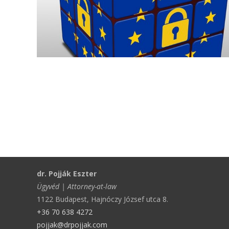
dr. Pojják Eszter
Ügyvéd | Attorney-at-law
1122 Budapest, Hajnóczy József utca 8.
+36 70 638 4272
pojjak@drpojjak.com