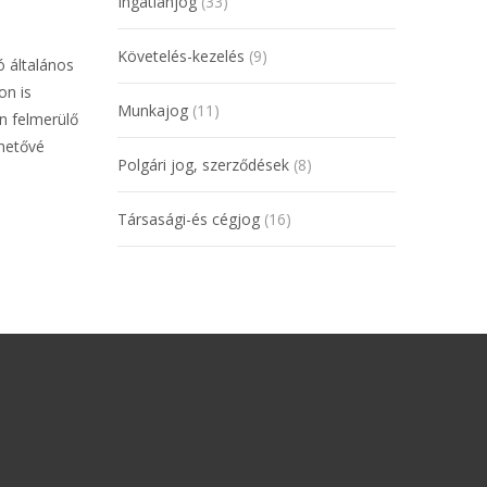
Ingatlanjog
(33)
Követelés-kezelés
(9)
 általános
on is
Munkajog
(11)
n felmerülő
thetővé
Polgári jog, szerződések
(8)
Társasági-és cégjog
(16)