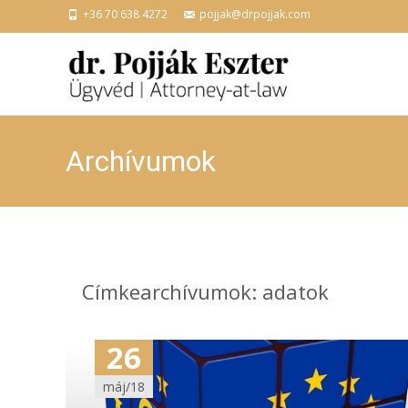
+36 70 638 4272
pojjak@drpojjak.com
Archívumok
Címkearchívumok: adatok
26
máj/18