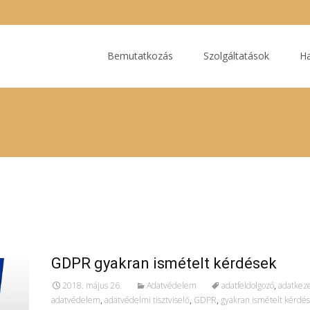
Ugrás
a
Bemutatkozás
Szolgáltatások
Ha
tartalomhoz
GDPR gyakran ismételt kérdések
2018. május 26.
Adatvédelem
adatfeldolgozó
,
adatkez
adatvédelem
,
adatvédelmi tisztviselő
,
GDPR
,
gyakran ismételt kérdé