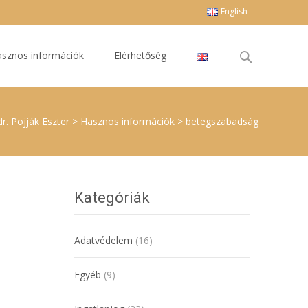
English
Keresés
sznos információk
Elérhetőség
erre:
dr. Pojják Eszter
>
Hasznos információk
>
betegszabadság
Kategóriák
Adatvédelem
(16)
Egyéb
(9)