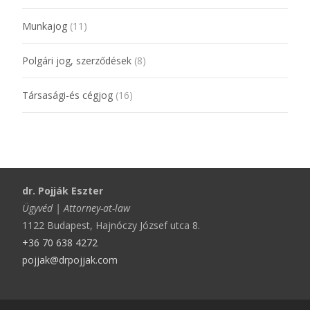
Munkajog
(11)
Polgári jog, szerződések
(8)
Társasági-és cégjog
(16)
dr. Pojják Eszter
Ügyvéd | Attorney-at-law
1122 Budapest, Hajnóczy József utca 8.
+36 70 638 4272
pojjak@drpojjak.com