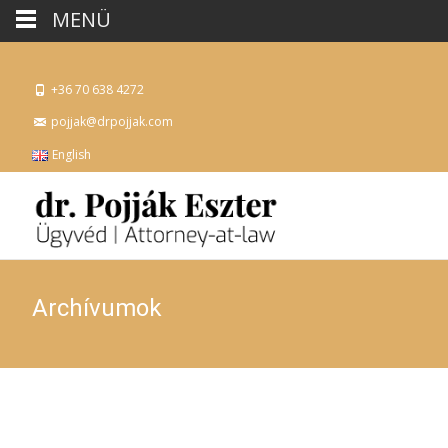
MENÜ
+36 70 638 4272
pojjak@drpojjak.com
English
Archívumok