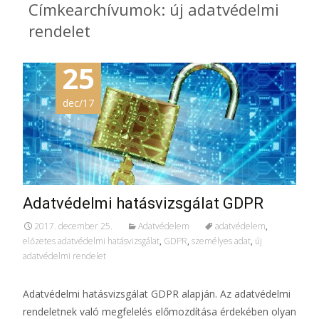
Címkearchívumok: új adatvédelmi
rendelet
25
dec/17
Adatvédelmi hatásvizsgálat GDPR
2017. december 25.
Adatvédelem
adatvédelem
,
előzetes adatvédelmi hatásvizsgálat
,
GDPR
,
személyes adat
,
új
adatvédelmi rendelet
Adatvédelmi hatásvizsgálat GDPR alapján. Az adatvédelmi
rendeletnek való megfelelés előmozdítása érdekében olyan