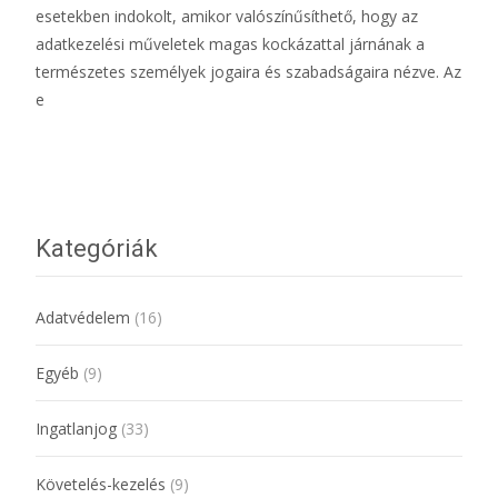
esetekben indokolt, amikor valószínűsíthető, hogy az
adatkezelési műveletek magas kockázattal járnának a
természetes személyek jogaira és szabadságaira nézve. Az
e
További információ…
Kategóriák
Adatvédelem
(16)
Egyéb
(9)
Ingatlanjog
(33)
Követelés-kezelés
(9)