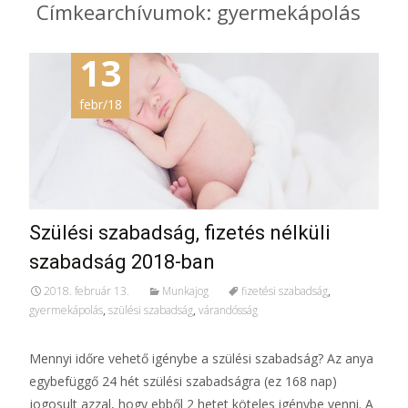
Címkearchívumok: gyermekápolás
13
febr/18
Szülési szabadság, fizetés nélküli
szabadság 2018-ban
2018. február 13.
Munkajog
fizetési szabadság
,
gyermekápolás
,
szülési szabadság
,
várandósság
Mennyi időre vehető igénybe a szülési szabadság? Az anya
egybefüggő 24 hét szülési szabadságra (ez 168 nap)
jogosult azzal, hogy ebből 2 hetet köteles igénybe venni. A