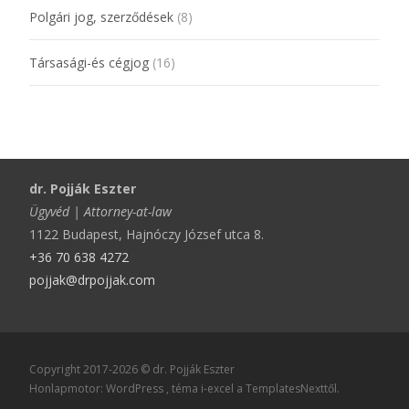
Polgári jog, szerződések
(8)
Társasági-és cégjog
(16)
dr. Pojják Eszter
Ügyvéd | Attorney-at-law
1122 Budapest, Hajnóczy József utca 8.
+36 70 638 4272
pojjak@drpojjak.com
Copyright 2017-2026 © dr. Pojják Eszter
Honlapmotor: WordPress
, téma
i-excel
a TemplatesNexttől.