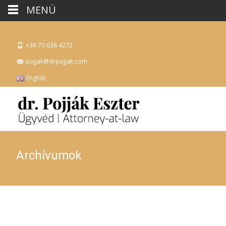
MENÜ
+36 70 638 4272
pojjak@drpojjak.com
English
Archívumok