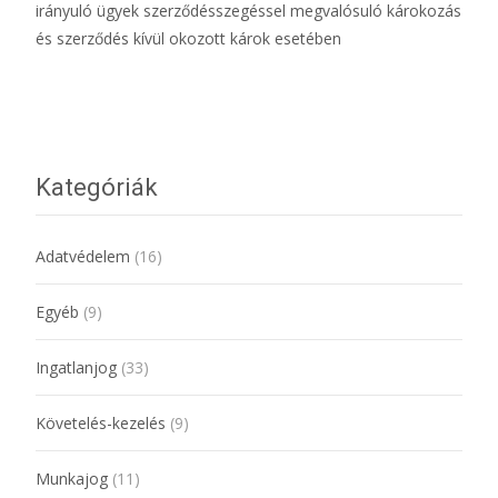
irányuló ügyek szerződésszegéssel megvalósuló károkozás
és szerződés kívül okozott károk esetében
További információ…
Kategóriák
Adatvédelem
(16)
Egyéb
(9)
Ingatlanjog
(33)
Követelés-kezelés
(9)
Munkajog
(11)