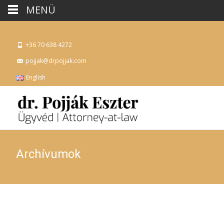
MENÜ
+36 70 638 4272
pojjak@drpojjak.com
English
Archívumok