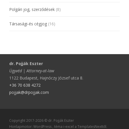
Polgári jog, szerződések
(8)
Társasági-és cégjog
(16)
dr. Pojják Eszter
Ügyvéd | Attorney-at-law
1122 Budapest, Hajnóczy József utca 8.
+36 70 638 4272
pojjak@drpojjak.com
Copyright 2017-2026 © dr. Pojják Eszter
Honlapmotor: WordPress
, téma
i-excel
a TemplatesNexttől.