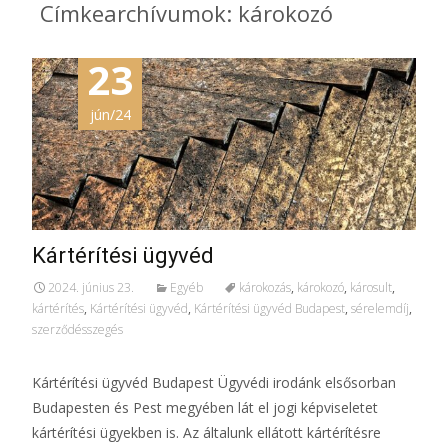
Címkearchívumok: károkozó
23
jún/24
Kártérítési ügyvéd
2024. június 23.
Egyéb
károkozás
,
károkozó
,
károsult
,
kártérítés
,
Kártérítési ügyvéd
,
Kártérítési ügyvéd Budapest
,
sérelemdíj
,
szerződésszegés
Kártérítési ügyvéd Budapest Ügyvédi irodánk elsősorban
Budapesten és Pest megyében lát el jogi képviseletet
kártérítési ügyekben is. Az általunk ellátott kártérítésre