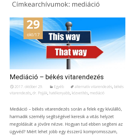
Címkearchívumok: mediáció
29
okt/17
Mediáció – békés vitarendezés
2017. október 29.
Egyéb
alternatív vitarendezés
,
békés
vitarendezés
,
dr. Pojják
,
hatékonyabb
,
közvetítés
,
mediáció
Mediáció – békés vitarendezés során a felek egy kívülálló,
harmadik személy segítségével keresik a vitás helyzet
megoldását a jövőre nézve. Hogyan tud ebben segíteni az
ügyvéd? Miért lehet jobb egy ésszerű kompromisszum,