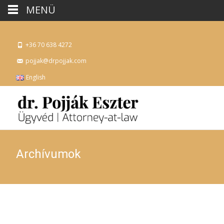
MENÜ
+36 70 638 4272
pojjak@drpojjak.com
English
Archívumok