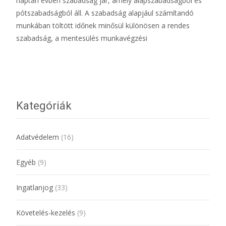
naptári évben szabadság jár, amely alapszabadságból és
pótszabadságból áll. A szabadság alapjául számítandó
munkában töltött időnek minősül különösen a rendes
szabadság, a mentesülés munkavégzési
További információ…
Kategóriák
Adatvédelem
(16)
Egyéb
(9)
Ingatlanjog
(33)
Követelés-kezelés
(9)