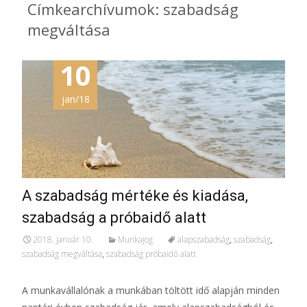
Címkearchívumok: szabadság
megváltása
10
jan/18
A szabadság mértéke és kiadása,
szabadság a próbaidő alatt
2018. január 10.
Munkajog
alapszabadság
,
szabadság
,
szabadság megváltása
,
szabadság próbaidő alatt
A munkavállalónak a munkában töltött idő alapján minden