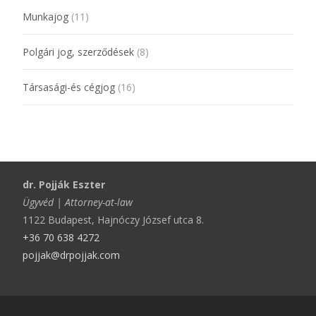
Munkajog
(11)
Polgári jog, szerződések
(8)
Társasági-és cégjog
(16)
dr. Pojják Eszter
Ügyvéd | Attorney-at-law
1122 Budapest, Hajnóczy József utca 8.
+36 70 638 4272
pojjak@drpojjak.com