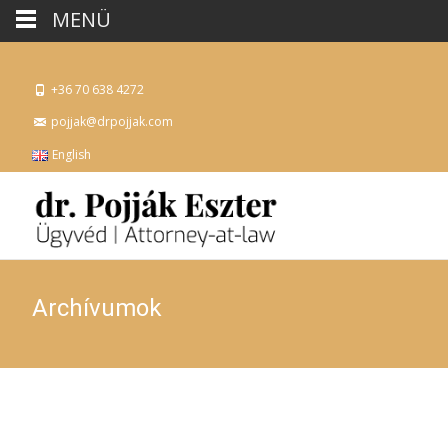
MENÜ
+36 70 638 4272
pojjak@drpojjak.com
English
Archívumok