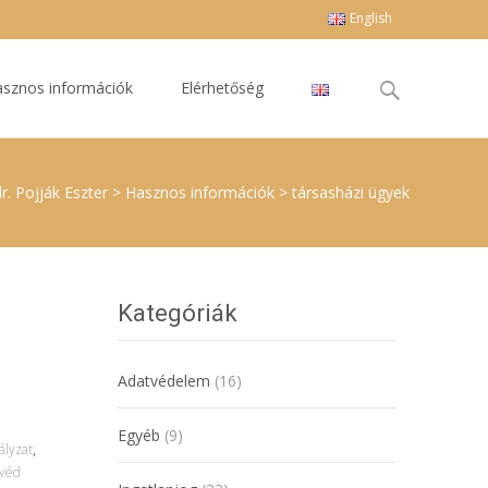
English
Keresés
sznos információk
Elérhetőség
erre:
dr. Pojják Eszter
>
Hasznos információk
>
társasházi ügyek
Kategóriák
Adatvédelem
(16)
Egyéb
(9)
ályzat
,
yvéd