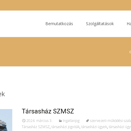
Ugrás
a
Bemutatkozás
Szolgáltatások
Ha
tartalomhoz
ek
Társasház SZMSZ
2024. március 3.
Ingatlanjog
szervezeti-működési szab
Társasház SZMSZ
,
társasházi jogviták
,
társasházi ügyek
,
társasházi üg