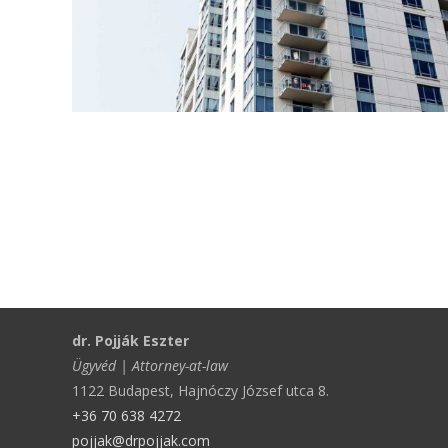
dr. Pojják Eszter
Ügyvéd | Attorney-at-law
1122 Budapest, Hajnóczy József utca 8.
+36 70 638 4272
pojjak@drpojjak.com