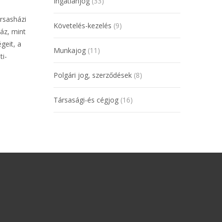
Ingatlanjog
(33)
rsasházi
Követelés-kezelés
(9)
áz, mint
geit, a
Munkajog
(11)
ti-
Polgári jog, szerződések
(8)
Társasági-és cégjog
(16)