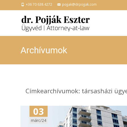
+36 70 638 4272
pojjak@drpojjak.com
Archívumok
Címkearchívumok: társasházi ügy
03
márc/24