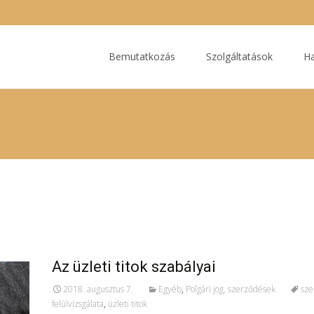
Ugrás
a
Bemutatkozás
Szolgáltatások
Ha
tartalomhoz
Az üzleti titok szabályai
2018. augusztus 7.
Egyéb
,
Polgári jog, szerződések
sze
felülvizsgálata
,
üzleti titok