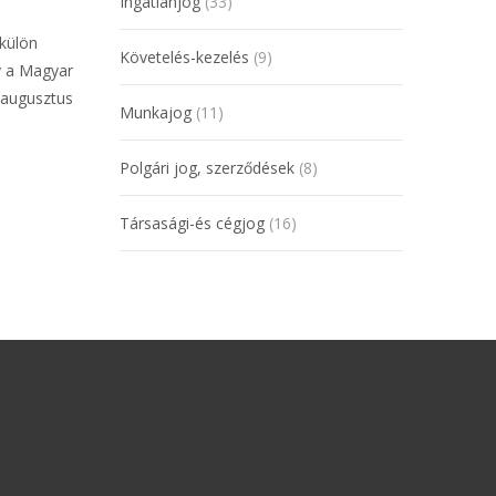
Ingatlanjog
(33)
 külön
Követelés-kezelés
(9)
y a Magyar
. augusztus
Munkajog
(11)
Polgári jog, szerződések
(8)
Társasági-és cégjog
(16)