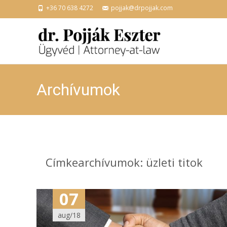
+36 70 638 4272
pojjak@drpojjak.com
Archívumok
Címkearchívumok: üzleti titok
07
aug/18