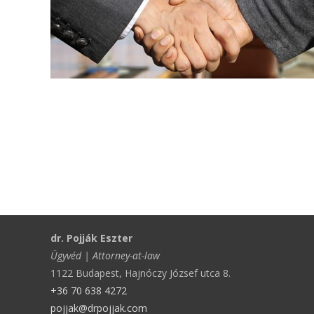
dr. Pojják Eszter
Ügyvéd | Attorney-at-law
1122 Budapest, Hajnóczy József utca 8.
+36 70 638 4272
pojjak@drpojjak.com