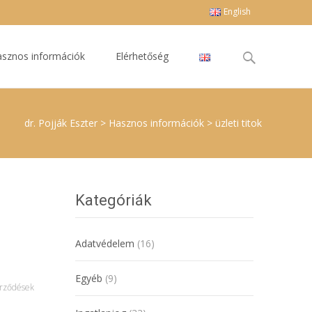
English
Keresés
sznos információk
Elérhetőség
erre:
dr. Pojják Eszter
>
Hasznos információk
>
üzleti titok
Kategóriák
Adatvédelem
(16)
Egyéb
(9)
rződések