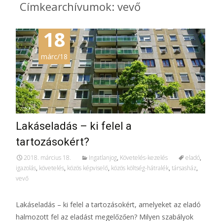
Címkearchívumok: vevő
18
márc/18
Lakáseladás – ki felel a
tartozásokért?
2018. március 18.
Ingatlanjog
,
Követelés-kezelés
eladó
,
igazolás
,
követelés
,
közös képviselő
,
közös költség-hátralék
,
társasház
,
vevő
Lakáseladás – ki felel a tartozásokért, amelyeket az eladó
halmozott fel az eladást megelőzően? Milyen szabályok