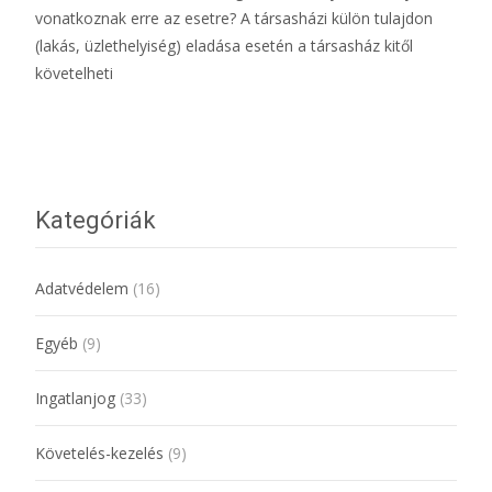
vonatkoznak erre az esetre? A társasházi külön tulajdon
(lakás, üzlethelyiség) eladása esetén a társasház kitől
követelheti
További információ…
Kategóriák
Adatvédelem
(16)
Egyéb
(9)
Ingatlanjog
(33)
Követelés-kezelés
(9)