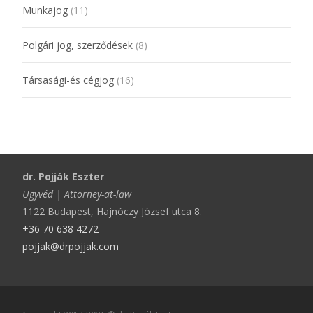
Munkajog
(11)
Polgári jog, szerződések
(8)
Társasági-és cégjog
(16)
dr. Pojják Eszter
Ügyvéd | Attorney-at-law
1122 Budapest, Hajnóczy József utca 8.
+36 70 638 4272
pojjak@drpojjak.com