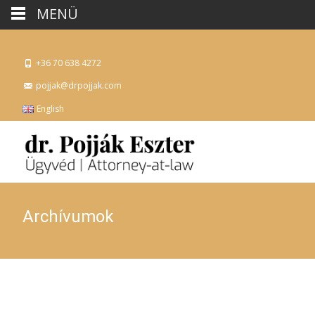
MENÜ
+36 70 638 4272
pojjak@drpojjak.com
English
Archívumok