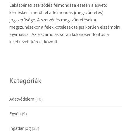
Lakásbérleti szerződés felmondása esetén alapvető
kérdésként merül fel a felmondás (megszüntetés)
jogszerűsége. A szerződés megszüntetésekor,
megszűnésekor a felek kötelesek teljes körűen elszámolni
egymással. Az elszámolás során különösen fontos a
keletkezett károk, közmű
További információ…
Kategóriák
Adatvédelem
(16)
Egyéb
(9)
Ingatlanjog
(33)