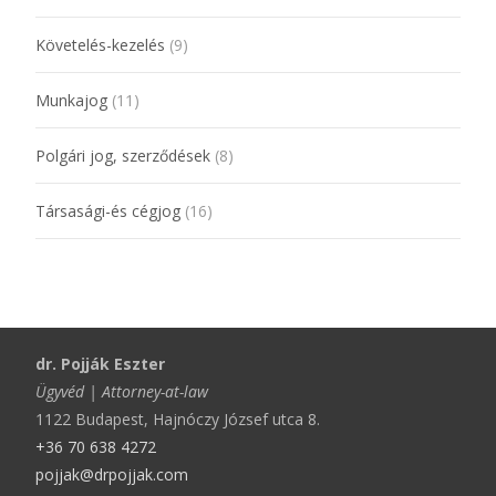
Követelés-kezelés
(9)
Munkajog
(11)
Polgári jog, szerződések
(8)
Társasági-és cégjog
(16)
dr. Pojják Eszter
Ügyvéd | Attorney-at-law
1122 Budapest, Hajnóczy József utca 8.
+36 70 638 4272
pojjak@drpojjak.com