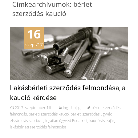
Címkearchívumok: bérleti
szerződés kaució
16
szept/17
Lakásbérleti szerződés felmondása, a
kaució kérdése
2017. szeptember 16.
Ingatlanjog
bérleti szerződés
felmondás
,
bérleti szerződés kaució
,
bérleti szerződés ügyvéd
,
elszámolás kaucióval
,
Ingatlan ügyvéd Budapest
,
kaució visszajár
,
lakásbérleti szerződés felmondása