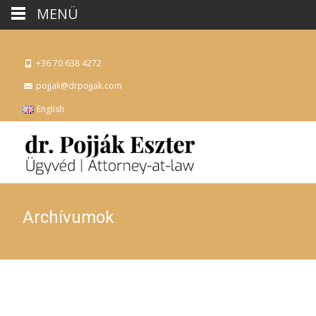
MENÜ
+36 70 638 4272
pojjak@drpojjak.com
English
Archívumok