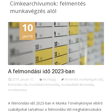
Címkearchívumok: felmentés
munkavégzés alól
10
jan/18
A felmondási idő 2023-ban
2018. január 10.
Munkajog
felmentés munkavégzés alól
,
felmondási idő
,
munkáltatói felmondás
,
munkavállalói felmondás
,
munkaviszony
A felmondási idő 2023-ban A Munka Törvénykönyve eltérő
szabályokat tartalmaz a felmondási idő meghatározására