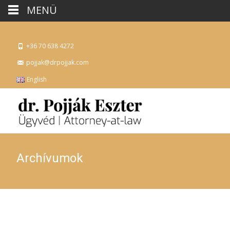
MENÜ
+36 70 638 4272
pojjak@drpojjak.com
English
Archívumok