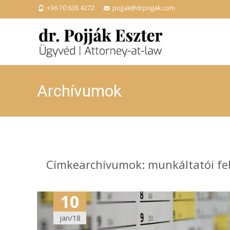
+36 70 638 4272
pojjak@drpojjak.com
Archívumok
Címkearchívumok: munkáltatói f
10
jan/18