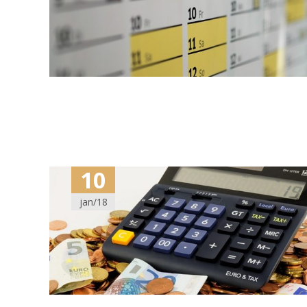
10
jan/18