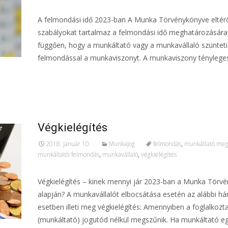
A felmondási idő 2023-ban A Munka Törvénykönyve eltér
szabályokat tartalmaz a felmondási idő meghatározására 
függően, hogy a munkáltató vagy a munkavállaló szüntet
felmondással a munkaviszonyt. A munkaviszony ténylege
További információ…
Végkielégítés
2018. január 10.
Munkajog
felmondás
,
munkáltató me
munkáltatói felmondás
,
munkavállaló
,
végkielégítés
Végkielégítés – kinek mennyi jár 2023-ban a Munka Törv
alapján? A munkavállalót elbocsátása esetén az alábbi h
esetben illeti meg végkielégítés: Amennyiben a foglalkozt
(munkáltató) jogutód nélkül megszűnik. Ha munkáltató eg