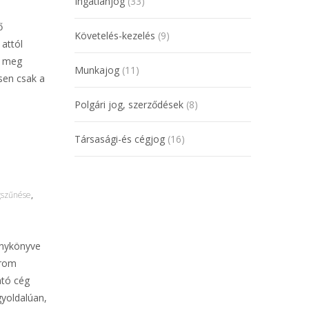
Ingatlanjog
(33)
ő
Követelés-kezelés
(9)
attól
i meg
Munkajog
(11)
sen csak a
Polgári jog, szerződések
(8)
Társasági-és cégjog
(16)
gszűnése
,
énykönyve
árom
ató cég
yoldalúan,