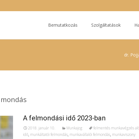
Ugrás
a
Bemutatkozás
Szolgáltatások
Ha
tartalomhoz
dr. Poj
elmondás
A felmondási idő 2023-ban
2018. január 10.
Munkajog
felmentés munkavégzés aló
idő
,
munkáltatói felmondás
,
munkavállalói felmondás
,
munkaviszony