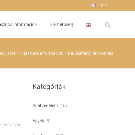
English
Keresés
sznos információk
Elérhetőség
erre:
ják Eszter
>
Hasznos információk
>
munkáltatói felmondás
Kategóriák
Adatvédelem
(16)
Egyéb
(9)
l
,
felmondási