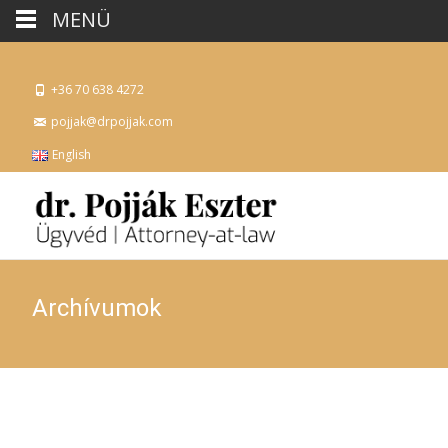
MENÜ
+36 70 638 4272
pojjak@drpojjak.com
English
Archívumok