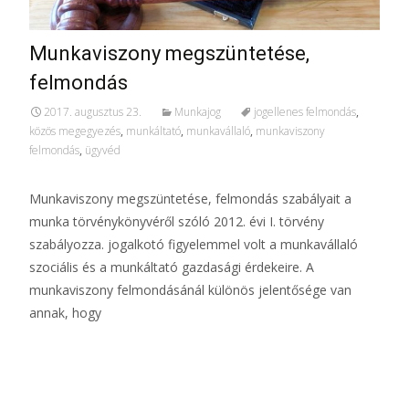
Munkaviszony megszüntetése,
felmondás
2017. augusztus 23.
Munkajog
jogellenes felmondás
,
közös megegyezés
,
munkáltató
,
munkavállaló
,
munkaviszony
felmondás
,
ügyvéd
Munkaviszony megszüntetése, felmondás szabályait a
munka törvénykönyvéről szóló 2012. évi I. törvény
szabályozza. jogalkotó figyelemmel volt a munkavállaló
szociális és a munkáltató gazdasági érdekeire. A
munkaviszony felmondásánál különös jelentősége van
annak, hogy
További információ…