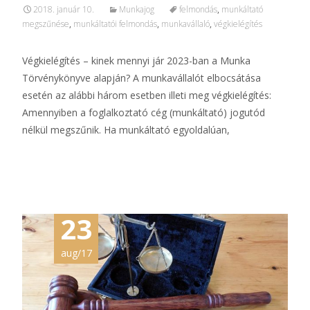
2018. január 10.
Munkajog
felmondás
,
munkáltató
megszűnése
,
munkáltatói felmondás
,
munkavállaló
,
végkielégítés
Végkielégítés – kinek mennyi jár 2023-ban a Munka
Törvénykönyve alapján? A munkavállalót elbocsátása
esetén az alábbi három esetben illeti meg végkielégítés:
Amennyiben a foglalkoztató cég (munkáltató) jogutód
nélkül megszűnik. Ha munkáltató egyoldalúan,
További információ…
23
aug/17