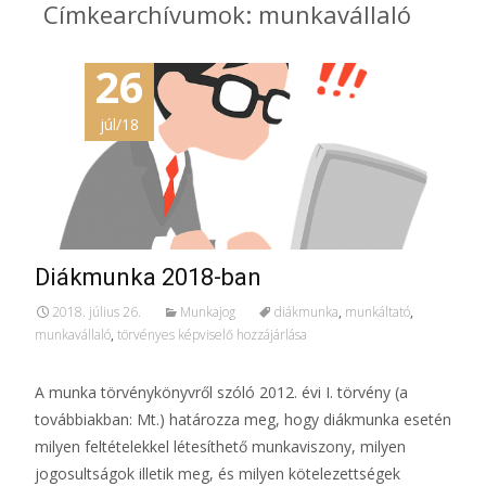
Címkearchívumok: munkavállaló
26
júl/18
Diákmunka 2018-ban
2018. július 26.
Munkajog
diákmunka
,
munkáltató
,
munkavállaló
,
törvényes képviselő hozzájárlása
A munka törvénykönyvről szóló 2012. évi I. törvény (a
továbbiakban: Mt.) határozza meg, hogy diákmunka esetén
milyen feltételekkel létesíthető munkaviszony, milyen
jogosultságok illetik meg, és milyen kötelezettségek