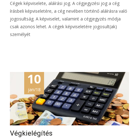
Cégek képviselete, aláírási jog. A cégjegyzési jog a cég
írásbeli képviseletére, a cég nevében történő aláírásra való
jogosultság. A képviselet, valamint a cégjegyzés módja
csak azonos lehet. A cégek képviseletére jogosult(ak)
személyét
További információ…
10
jan/18
Végkielégítés