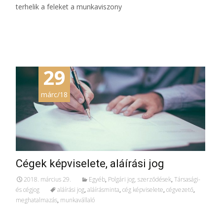
terhelik a feleket a munkaviszony
További információ…
29
márc/18
Cégek képviselete, aláírási jog
2018. március 29.
Egyéb
,
Polgári jog, szerződések
,
Társasági-
és cégjog
aláírási jog
,
aláírásminta
,
cég képviselete
,
cégvezető
,
meghatalmazás
,
munkavállaló