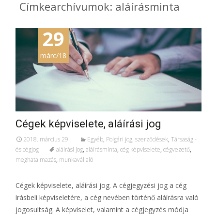
Címkearchívumok: aláírásminta
29
márc/18
Cégek képviselete, aláírási jog
2018. március 29.
Egyéb
,
Polgári jog, szerződések
,
Társasági-
és cégjog
aláírási jog
,
aláírásminta
,
cég képviselete
,
cégvezető
,
meghatalmazás
,
munkavállaló
Cégek képviselete, aláírási jog. A cégjegyzési jog a cég
írásbeli képviseletére, a cég nevében történő aláírásra való
jogosultság. A képviselet, valamint a cégjegyzés módja