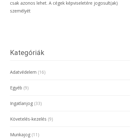
csak azonos lehet. A cégek képviseletére jogosult(ak)
személyét
További információ…
Kategóriák
Adatvédelem
(16)
Egyéb
(9)
Ingatlanjog
(33)
Követelés-kezelés
(9)
Munkajog
(11)