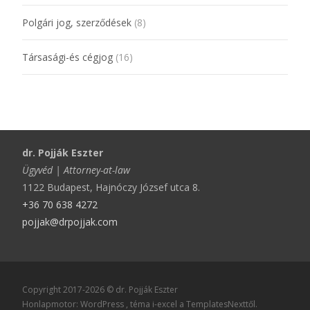
Polgári jog, szerződések
(8)
Társasági-és cégjog
(16)
dr. Pojják Eszter
Ügyvéd | Attorney-at-law
1122 Budapest, Hajnóczy József utca 8.
+36 70 638 4272
pojjak@drpojjak.com
Copyright 2017-2026 © dr. Pojják Eszter
Honlapmotor: WordPress
, téma
i-excel
a TemplatesNexttől.