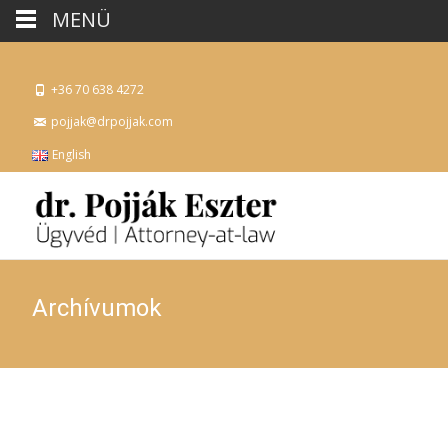
MENÜ
+36 70 638 4272
pojjak@drpojjak.com
English
Archívumok