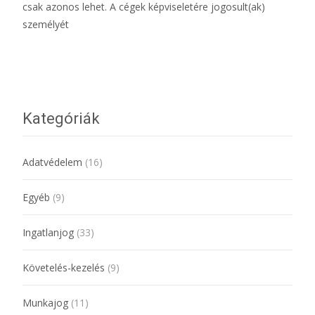
csak azonos lehet. A cégek képviseletére jogosult(ak)
személyét
További információ…
Kategóriák
Adatvédelem
(16)
Egyéb
(9)
Ingatlanjog
(33)
Követelés-kezelés
(9)
Munkajog
(11)