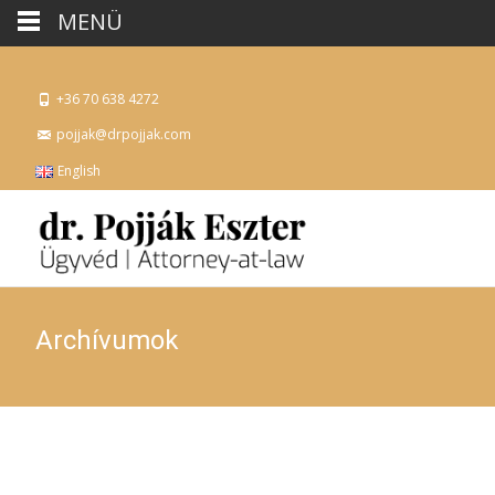
MENÜ
+36 70 638 4272
pojjak@drpojjak.com
English
Archívumok