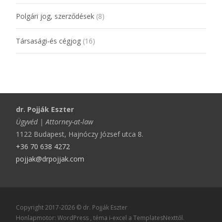
Polgári jog, szerződések
(8)
Társasági-és cégjog
(16)
dr. Pojják Eszter
Ügyvéd | Attorney-at-law
1122 Budapest, Hajnóczy József utca 8.
+36 70 638 4272
pojjak@drpojjak.com
Copyright 2017-2026 © dr. Pojják Eszter
Honlapmotor: WordPress
, téma
i-excel
a TemplatesNexttől.