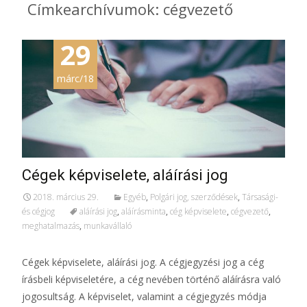
Címkearchívumok: cégvezető
29
márc/18
Cégek képviselete, aláírási jog
2018. március 29.
Egyéb
,
Polgári jog, szerződések
,
Társasági-
és cégjog
aláírási jog
,
aláírásminta
,
cég képviselete
,
cégvezető
,
meghatalmazás
,
munkavállaló
Cégek képviselete, aláírási jog. A cégjegyzési jog a cég
írásbeli képviseletére, a cég nevében történő aláírásra való
jogosultság. A képviselet, valamint a cégjegyzés módja