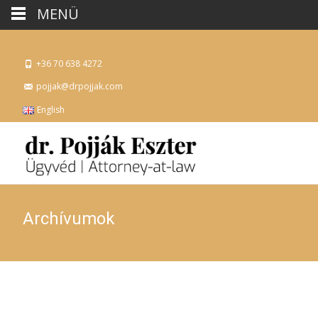
MENÜ
+36 70 638 4272
pojjak@drpojjak.com
English
Archívumok