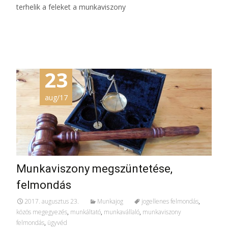
terhelik a feleket a munkaviszony
További információ…
23
aug/17
Munkaviszony megszüntetése,
felmondás
2017. augusztus 23.
Munkajog
jogellenes felmondás
,
közös megegyezés
,
munkáltató
,
munkavállaló
,
munkaviszony
felmondás
,
ügyvéd