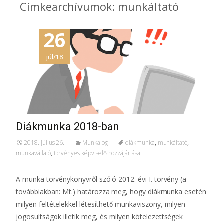
Címkearchívumok: munkáltató
26
júl/18
Diákmunka 2018-ban
2018. július 26.
Munkajog
diákmunka
,
munkáltató
,
munkavállaló
,
törvényes képviselő hozzájárlása
A munka törvénykönyvről szóló 2012. évi I. törvény (a
továbbiakban: Mt.) határozza meg, hogy diákmunka esetén
milyen feltételekkel létesíthető munkaviszony, milyen
jogosultságok illetik meg, és milyen kötelezettségek