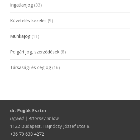
Ingatlanjog
(33)
Követelés-kezelés
(9)
Munkajog
(11)
Polgári jog, szerződések
(8)
Társasági-és cégjog
(16)
dr. Pojják Eszter
Ügyvéd | Attorney-at-law
1122 Budapest, Hajnóczy József utca 8.
+36 70 638 4272