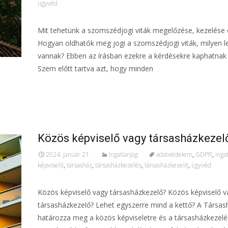
ügyvéd
Mit tehetünk a szomszédjogi viták megelőzése, kezelése
Hogyan oldhatók meg jogi a szomszédjogi viták, milyen 
vannak? Ebben az írásban ezekre a kérdésekre kaphatnak 
Szem előtt tartva azt, hogy minden
További információ…
Közös képviselő vagy társasházkezel
2024. január 21.
Ingatlanjog
adatvédelem
,
GDPR
,
inga
képviselő
,
társasház
,
társasházkezelés
,
társasházkezelő
,
ügyvéd
Közös képviselő vagy társasházkezelő? Közös képviselő v
társasházkezelő? Lehet egyszerre mind a kettő? A Társas
határozza meg a közös képviseletre és a társasházkezelé