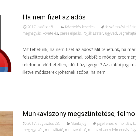
Ha nem fizet az adós
2017. október 8.
Követelés-kezelés
felszámolási eljárá
meghagyás
,
követelés
,
peres eljárás
,
Pojják Eszter
,
ügyvéd
,
végrehajtás
Mit tehetünk, ha nem fizet az adós? Mit tehetünk, ha már
felszólítottuk több alkalommal, többféle módon eredmény
telefonon elérhetetlen, időt húz, ígérget? Az alábbi jogi 
illetve módszerek jöhetnek szóba, ha nem
További információ…
Munkaviszony megszüntetése, felm
2017. augusztus 23.
Munkajog
jogellenes felmondás
,
k
megegyezés
,
munkáltató
,
munkavállaló
,
munkaviszony felmondás
,
üg