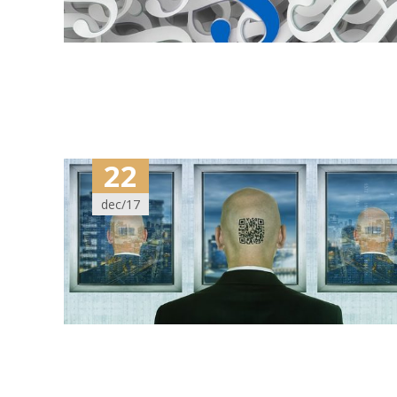
22
dec/17