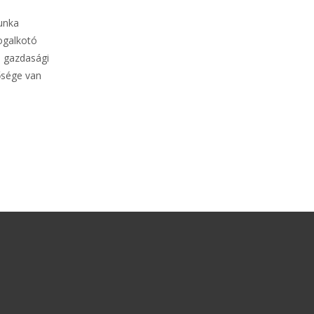
unka
jogalkotó
ó gazdasági
ősége van