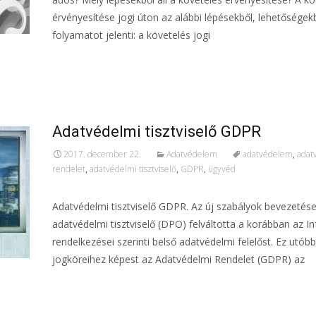
érvényesítése jogi úton az alábbi lépésekből, lehetőségekb
folyamatot jelenti: a követelés jogi
További információ…
Adatvédelmi tisztviselő GDPR
2017. december 22.
Adatvédelem
adatvédelem
,
adat
rendelet
,
adatvédelmi tisztviselő
,
GDPR
,
ügyvéd
Adatvédelmi tisztviselő GDPR. Az új szabályok bevezetése
adatvédelmi tisztviselő (DPO) felváltotta a korábban az In
rendelkezései szerinti belső adatvédelmi felelőst. Ez utóbb
jogköreihez képest az Adatvédelmi Rendelet (GDPR) az
További információ…