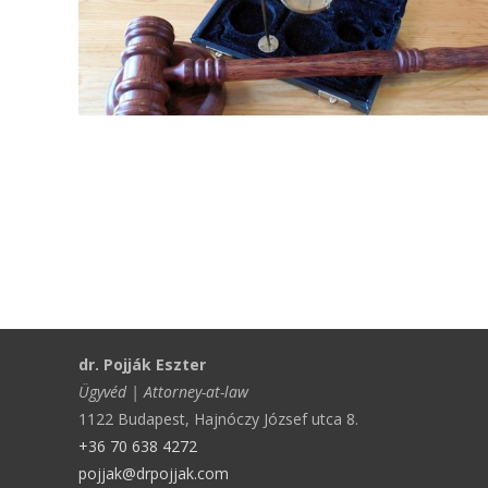
dr. Pojják Eszter
Ügyvéd | Attorney-at-law
1122 Budapest, Hajnóczy József utca 8.
+36 70 638 4272
pojjak@drpojjak.com