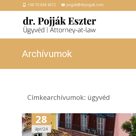
+36 70 638 4272
pojjak@drpojjak.com
Archívumok
Címkearchívumok: ügyvéd
28
ápr/24