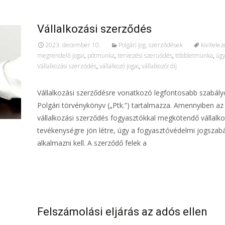
Vállalkozási szerződés
2023. december 10.
Polgári jog, szerződések
kivitelez
megrendelő jogai
,
pótmunka
,
tervezési szeruődés
,
többletmunka
,
üg
Vállalkozási szerződés
,
vállalkozó jogai
,
vállalkozói díj
Vállalkozási szerződésre vonatkozó legfontosabb szabály
Polgári törvénykönyv („Ptk.”) tartalmazza. Amennyiben az
vállalkozási szerződés fogyasztókkal megkötendő vállalko
tevékenységre jön létre, úgy a fogyasztóvédelmi jogszabá
alkalmazni kell. A szerződő felek a
További információ…
Felszámolási eljárás az adós ellen