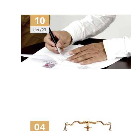
10
dec/23
04