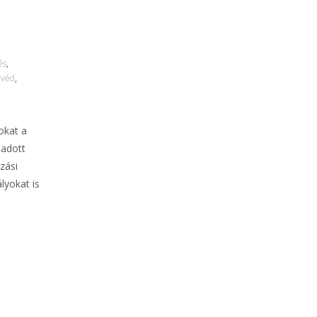
és
,
yvéd
,
okat a
 adott
zási
lyokat is