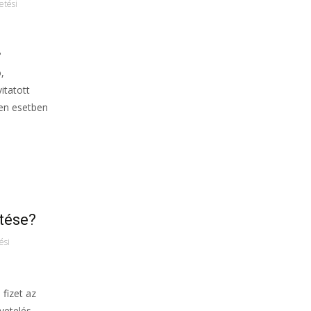
zetési
?
,
itatott
yen esetben
ítése?
ési
fizet az
vetelés