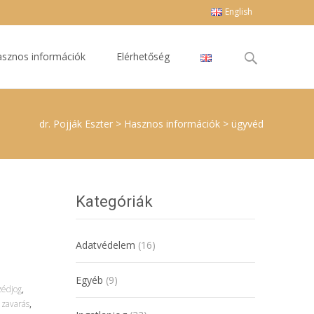
English
Keresés
sznos információk
Elérhetőség
erre:
dr. Pojják Eszter
>
Hasznos információk
>
ügyvéd
Kategóriák
Adatvédelem
(16)
Egyéb
(9)
zédjog
,
 zavarás
,