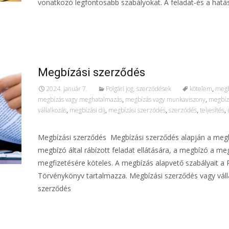
vonatkozó legfontosabb szabályokat. A feladat-és a hatá
További információ…
Megbízási szerződés
2024. január 7.
Polgári jog, szerződések
kötelem
,
megb
megbízás vagy meghatalmazás
,
megbízás vagy munkaviszony
,
megbíz
vállalkozás
,
megbízási díj
,
megbízási szerződés
,
szerződés
,
teljesítés
,
Megbízási szerződés Megbízási szerződés alapján a megb
megbízó által rábízott feladat ellátására, a megbízó a meg
megfizetésére köteles. A megbízás alapvető szabályait a 
Törvénykönyv tartalmazza. Megbízási szerződés vagy váll
szerződés
További információ…