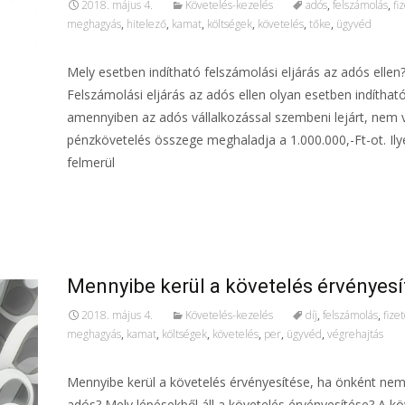
2018. május 4.
Követelés-kezelés
adós
,
felszámolás
,
fi
meghagyás
,
hitelező
,
kamat
,
költségek
,
követelés
,
tőke
,
ügyvéd
Mely esetben indítható felszámolási eljárás az adós ellen
Felszámolási eljárás az adós ellen olyan esetben indítható
amennyiben az adós vállalkozással szembeni lejárt, nem v
pénzkövetelés összege meghaladja a 1.000.000,-Ft-ot. Il
felmerül
További információ…
Mennyibe kerül a követelés érvényes
2018. május 4.
Követelés-kezelés
díj
,
felszámolás
,
fizet
meghagyás
,
kamat
,
költségek
,
követelés
,
per
,
ügyvéd
,
végrehajtás
Mennyibe kerül a követelés érvényesítése, ha önként nem 
adós? Mely lépésekből áll a követelés érvényesítése? A kö