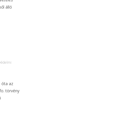
ől álló
védelmi
 óta az
fo. törvény
i