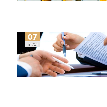
07
jan/24