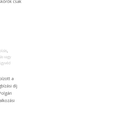
skörök csak
ízás
,
ás vagy
ügyvéd
ízott a
bízási díj
Polgári
alkozási