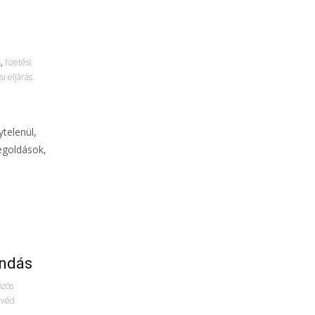
s
,
fizetési
i eljárás
telenül,
megoldások,
ondás
özös
yvéd