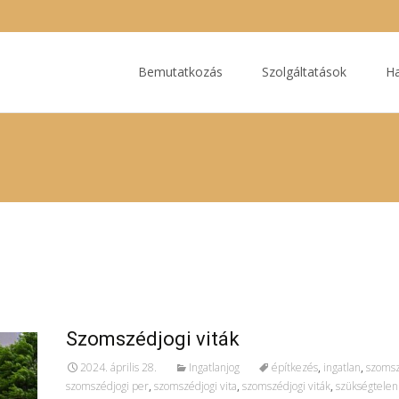
Ugrás
a
Bemutatkozás
Szolgáltatások
Ha
tartalomhoz
Szomszédjogi viták
2024. április 28.
Ingatlanjog
építkezés
,
ingatlan
,
szoms
szomszédjogi per
,
szomszédjogi vita
,
szomszédjogi viták
,
szükségtelen