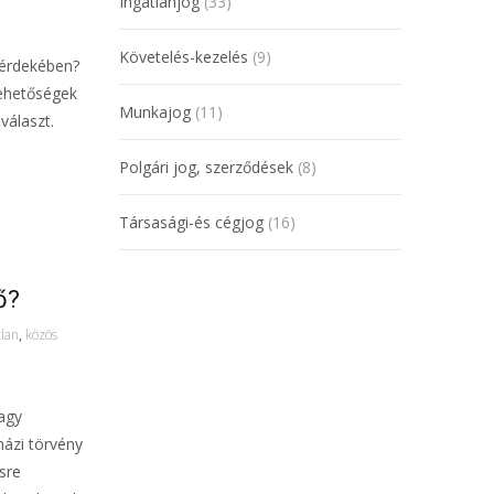
Ingatlanjog
(33)
Követelés-kezelés
(9)
 érdekében?
lehetőségek
Munkajog
(11)
választ.
Polgári jog, szerződések
(8)
Társasági-és cégjog
(16)
ő?
tlan
,
közös
agy
házi törvény
sre