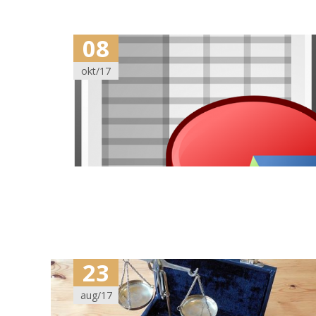
08
okt/17
23
aug/17