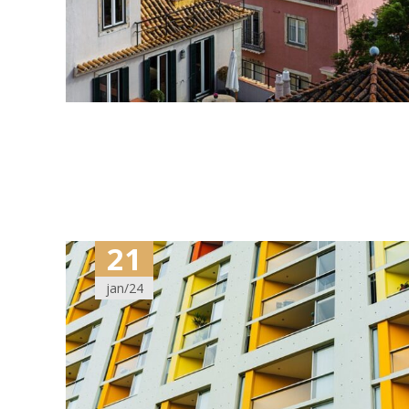
21
jan/24