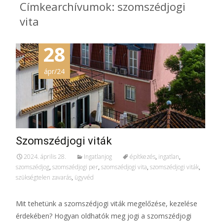
Címkearchívumok: szomszédjogi
vita
28
ápr/24
Szomszédjogi viták
2024. április 28.
Ingatlanjog
építkezés
,
ingatlan
,
szomszédjog
,
szomszédjogi per
,
szomszédjogi vita
,
szomszédjogi viták
,
szükségtelen zavarás
,
ügyvéd
Mit tehetünk a szomszédjogi viták megelőzése, kezelése
érdekében? Hogyan oldhatók meg jogi a szomszédjogi