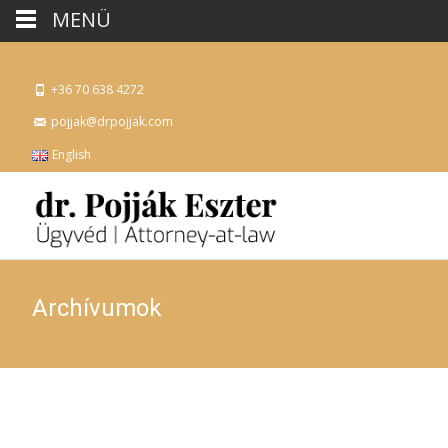
MENÜ
+36 70 638 4272
pojjak@drpojjak.com
English
Archívumok