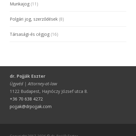
Munkajog
(11)
Polgári jog, szerződések
(8)
Társasági-és cégjog
(16)
dr. Pojják Eszter
Ügyvéd | Attorney-at-law
1122 Budapest, Hajnóczy József utca 8.
+36 70 638 4272
pojjak@drpojjak.com