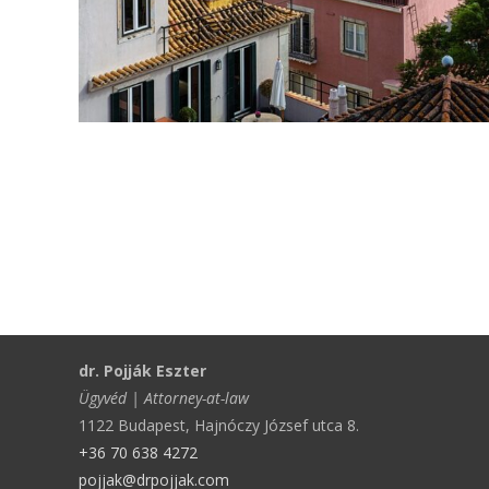
dr. Pojják Eszter
Ügyvéd | Attorney-at-law
1122 Budapest, Hajnóczy József utca 8.
+36 70 638 4272
pojjak@drpojjak.com