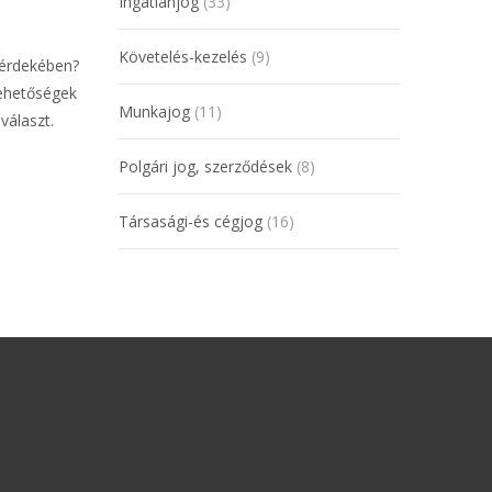
Ingatlanjog
(33)
Követelés-kezelés
(9)
 érdekében?
lehetőségek
Munkajog
(11)
választ.
Polgári jog, szerződések
(8)
Társasági-és cégjog
(16)