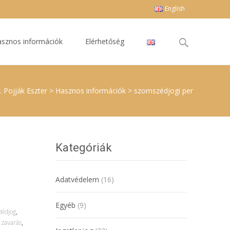
English
Keresés
sznos információk
Elérhetőség
erre:
. Pojják Eszter
>
Hasznos információk
>
szomszédjogi per
Kategóriák
Adatvédelem
(16)
Egyéb
(9)
zédjog
,
 zavarás
,