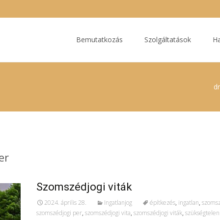
Ugrás
a
Bemutatkozás
Szolgáltatások
Ha
tartalomhoz
dr
er
Szomszédjogi viták
2024. április 28.
Ingatlanjog
építkezés
,
ingatlan
,
szoms
szomszédjogi per
,
szomszédjogi vita
,
szomszédjogi viták
,
szükségtelen