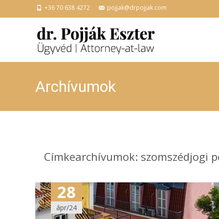
+36 70 638 4272
pojjak@drpojjak.com
Archívumok
Címkearchívumok: szomszédjogi p
28
ápr/24