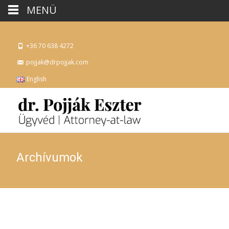
MENÜ
+36 70 638 4272
pojjak@drpojjak.com
English
Archívumok