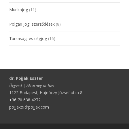
Munkajog
(11)
Polgári jog, szerződések
(8)
Társasági-és cégjog
(16)
dr. Pojják Eszter
Ügyvéd | Attorney-at-law
1122 Budapest, Hajnóczy József utca 8.
+36 70 638 4272
pojjak@drpojjak.com