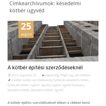
Címkearchívumok: késedelmi
kötbér ügyvéd
25
aug/24
A kötbér építési szerződéseknél
2024. augusztus 25.
Ingatlanjog
,
Polgári jog, szerződések
A kötbér építési szerződéseknél
,
Építkezés késedelmi kötbér
,
Építkezés kötbér
,
Ingatlan ügyvéd
,
Ingatlan ügyvéd Budapest
,
késedelmi kötbér
,
késedelmi kötbér ügyvéd
A kötbér építési szerződéseknél ebben a cikkben kerül