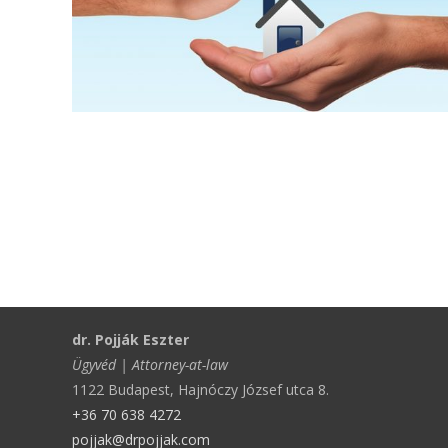
dr. Pojják Eszter
Ügyvéd | Attorney-at-law
1122 Budapest, Hajnóczy József utca 8.
+36 70 638 4272
pojjak@drpojjak.com