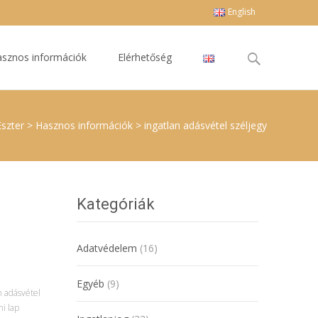
English
Keresés
sznos információk
Elérhetőség
erre:
Eszter
>
Hasznos információk
>
ingatlan adásvétel széljegy
Kategóriák
Adatvédelem
(16)
Egyéb
(9)
n adásvétel
ni lap