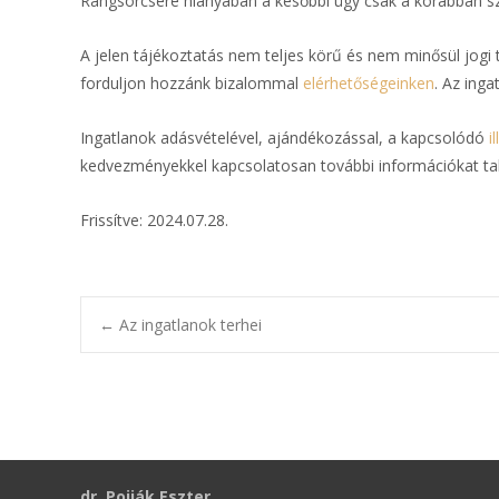
Rangsorcsere hiányában a későbbi ügy csak a korábban szé
A jelen tájékoztatás nem teljes körű és nem minősül jogi 
forduljon hozzánk bizalommal
elérhetőségeinken
. Az inga
Ingatlanok adásvételével, ajándékozással, a kapcsolódó
i
kedvezményekkel kapcsolatosan további információkat találh
Frissítve: 2024.07.28.
Bejegyzésnavig
←
Az ingatlanok terhei
dr. Pojják Eszter