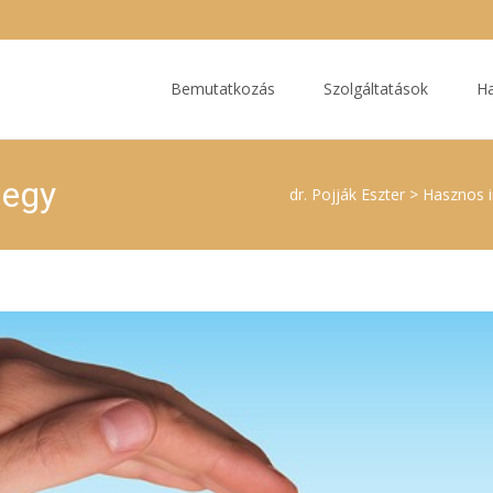
Ugrás
a
Bemutatkozás
Szolgáltatások
Ha
tartalomhoz
jegy
dr. Pojják Eszter
>
Hasznos 