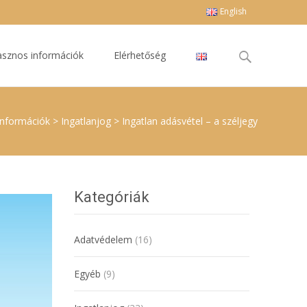
English
Keresés
sznos információk
Elérhetőség
erre:
információk
>
Ingatlanjog
>
Ingatlan adásvétel – a széljegy
Kategóriák
Adatvédelem
(16)
Egyéb
(9)