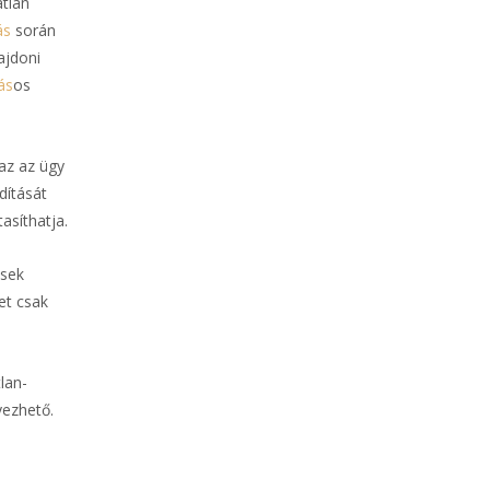
atlan
ás
során
ajdoni
ás
os
zaz az ügy
dítását
tasíthatja.
ések
et csak
lan-
yezhető.