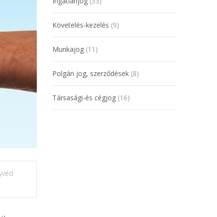
Ingatlanjog
(33)
Követelés-kezelés
(9)
Munkajog
(11)
Polgári jog, szerződések
(8)
Társasági-és cégjog
(16)
gyvéd