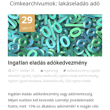
Címkearchívumok: lakáseladás adó
29
okt/17
Ingatlan eladás adókedvezmény
2017. október 29.
Ingatlanjog
adókedvezmény
,
ingatlan
adásvétel ügyvéd
,
ingatlan eladás adó
,
ingatlan eladás adómentesség
,
Ingatlan ügyvéd Budapest
,
lakáseladás adó
,
SZJA ingatlan eladás
Ingatlan eladás adókedvezmény vagy adómentesség.
Milyen esetben kell kevesebb személyi jövedelemadót
fizetni, mint 15%-os általános adómérték? A magán célú