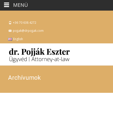
MENÜ
+36 70 638 4272
pojjak@drpojjak.com
English
Archívumok