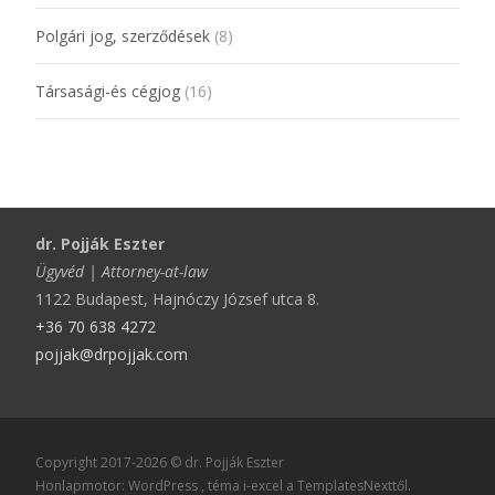
Polgári jog, szerződések
(8)
Társasági-és cégjog
(16)
dr. Pojják Eszter
Ügyvéd | Attorney-at-law
1122 Budapest, Hajnóczy József utca 8.
+36 70 638 4272
pojjak@drpojjak.com
Copyright 2017-2026 © dr. Pojják Eszter
Honlapmotor: WordPress
, téma
i-excel
a TemplatesNexttől.