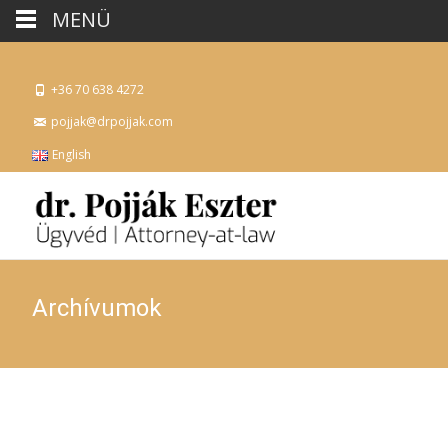
MENÜ
+36 70 638 4272
pojjak@drpojjak.com
English
Archívumok