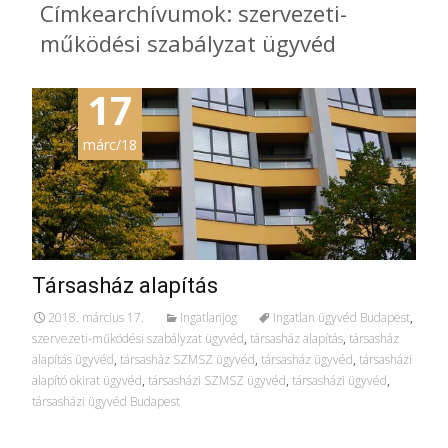
Címkearchívumok: szervezeti-
működési szabályzat ügyvéd
17
márc/18
Társasház alapítás
2018. március 17.
Ingatlanjog
Ingatlan ügyvéd Budapest
,
szervezeti-működési szabályzat ügyvéd
,
társasház alapítás
,
társasház
alapítás ügyvéd
,
társasház SZMSZ ügyvéd
,
társasház ügyvéd
,
társasházi
alapító okirat ügyvéd
,
társasházi SZMSZ ügyvéd
,
társasházi ügyvéd
,
társasházi ügyvéd Budapest