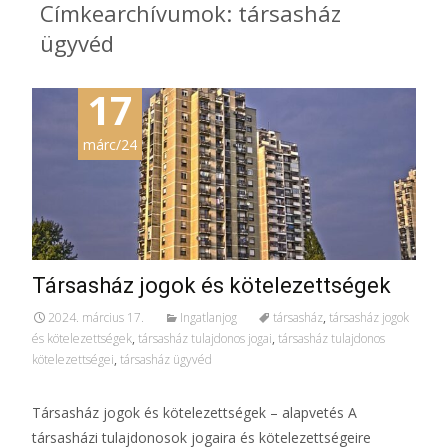
Címkearchívumok: társasház
ügyvéd
17
márc/24
Társasház jogok és kötelezettségek
2024. március 17.
Ingatlanjog
társasház
,
társasház jogok
és kötelezettségek
,
társasház tulajdonos jogai
,
társasház tulajdonos
kötelezettségei
,
társasház ügyvéd
Társasház jogok és kötelezettségek – alapvetés A
társasházi tulajdonosok jogaira és kötelezettségeire