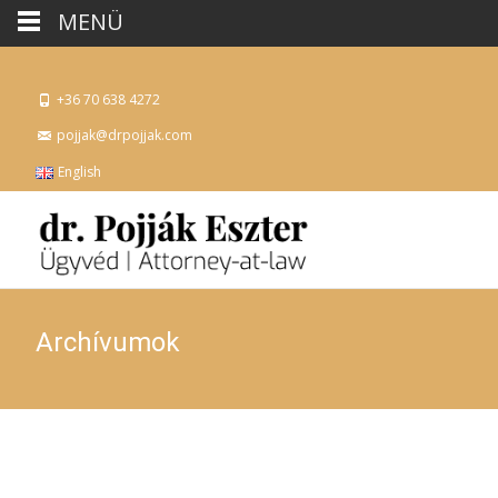
MENÜ
+36 70 638 4272
pojjak@drpojjak.com
English
Archívumok