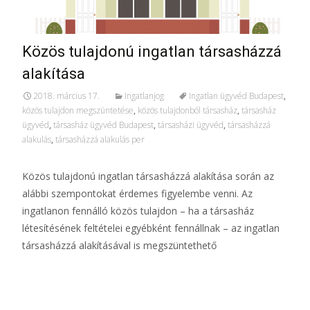
Közös tulajdonú ingatlan társasházzá
alakítása
2018. március 17.
Ingatlanjog
Ingatlan ügyvéd Budapest
,
közös tulajdon megszüntetése
,
közös tulajdonból társasház
,
társasház
ügyvéd
,
társasház ügyvéd Budapest
,
társasházi ügyvéd
,
társasházzá
alakulás
,
társasházzá alakulás per
Közös tulajdonú ingatlan társasházzá alakítása során az
alábbi szempontokat érdemes figyelembe venni. Az
ingatlanon fennálló közös tulajdon – ha a társasház
létesítésének feltételei egyébként fennállnak – az ingatlan
társasházzá alakításával is megszüntethető
További információ…