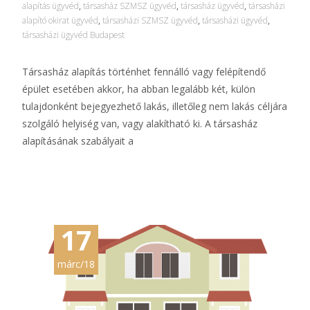
alapítás ügyvéd
,
társasház SZMSZ ügyvéd
,
társasház ügyvéd
,
társasházi
alapító okirat ügyvéd
,
társasházi SZMSZ ügyvéd
,
társasházi ügyvéd
,
társasházi ügyvéd Budapest
Társasház alapítás történhet fennálló vagy felépítendő
épület esetében akkor, ha abban legalább két, külön
tulajdonként bejegyezhető lakás, illetőleg nem lakás céljára
szolgáló helyiség van, vagy alakítható ki. A társasház
alapításának szabályait a
További információ…
17
márc/18