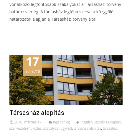
vonatkozó legfontosabb szabályokat a Társasházi törvény
határozza meg. A társasház legfőbb szerve a közgyűlés
határozatai alapján a Társasházi törvény által
További információ…
17
márc/18
Társasház alapítás
2018. március 17.
Ingatlanjog
Ingatlan ügyvéd Budapest
,
szervezeti-működési szabályzat ügyvéd
,
társasház alapítás
,
társasház